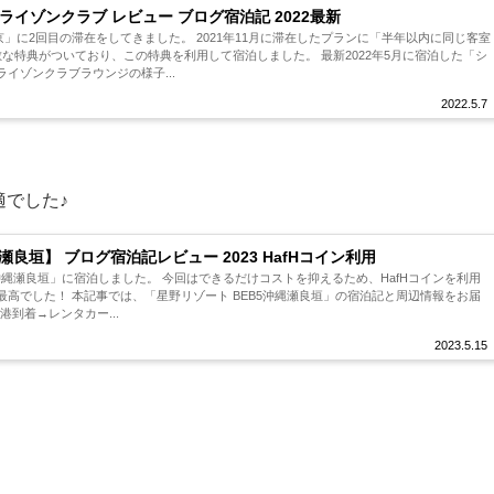
イゾンクラブ レビュー ブログ宿泊記 2022最新
京」に2回目の滞在をしてきました。 2021年11月に滞在したプランに「半年以内に同じ客室
な特典がついており、この特典を利用して宿泊しました。 最新2022年5月に宿泊した「シ
イゾンクラブラウンジの様子...
2022.5.7
適でした♪
瀬良垣】 ブログ宿泊記レビュー 2023 HafHコイン利用
B5沖縄瀬良垣」に宿泊しました。 今回はできるだけコストを抑えるため、HafHコインを利用
高でした！ 本記事では、「星野リゾート BEB5沖縄瀬良垣」の宿泊記と周辺情報をお届
那覇空港到着→レンタカー...
2023.5.15