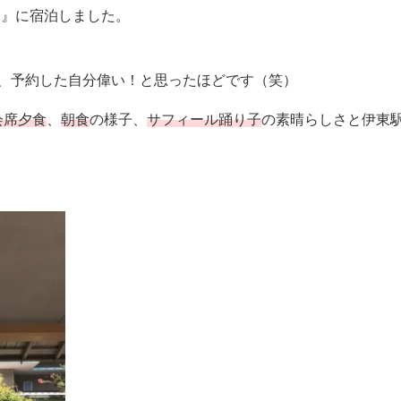
伊東』に宿泊しました。
、予約した自分偉い！と思ったほどです（笑）
会席夕食
、
朝食
の様子、
サフィール踊り子
の素晴らしさと伊東