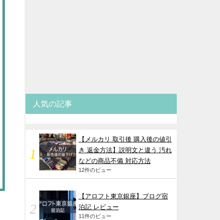
人気の記事
【メルカリ 取引後 購入後の値引
き 返金方法】説明文と違う 汚れ
などの商品不備 対応方法
12件のビュー
【アロフト東京銀座】ブログ宿
泊記 レビュー
11件のビュー