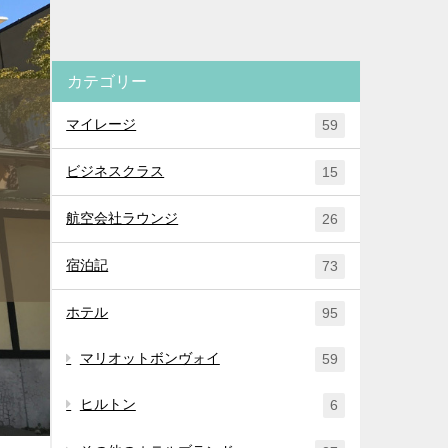
カテゴリー
マイレージ
59
ビジネスクラス
15
航空会社ラウンジ
26
宿泊記
73
ホテル
95
マリオットボンヴォイ
59
ヒルトン
6