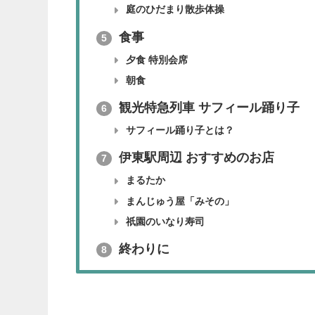
庭のひだまり散歩体操
食事
5
夕食 特別会席
朝食
観光特急列車 サフィール踊り子
6
サフィール踊り子とは？
伊東駅周辺 おすすめのお店
7
まるたか
まんじゅう屋「みその」
祇園のいなり寿司
終わりに
8