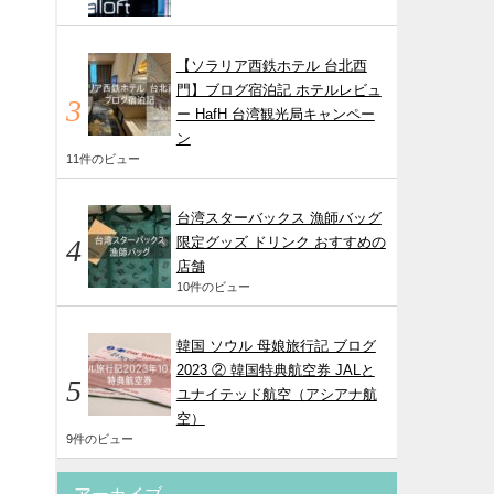
【ソラリア西鉄ホテル 台北西
門】ブログ宿泊記 ホテルレビュ
ー HafH 台湾観光局キャンペー
ン
11件のビュー
台湾スターバックス 漁師バッグ
限定グッズ ドリンク おすすめの
店舗
10件のビュー
韓国 ソウル 母娘旅行記 ブログ
2023 ② 韓国特典航空券 JALと
ユナイテッド航空（アシアナ航
空）
9件のビュー