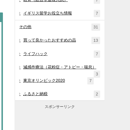
7
イギリス留学お役立ち情報
7
その他
31
買って良かったおすすめの品
13
ライフハック
7
減感作療法（花粉症・アトピー・喘息）
3
東京オリンピック2020
7
ふるさと納税
2
スポンサーリンク