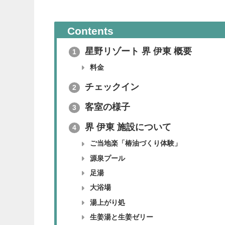
Contents
星野リゾート 界 伊東 概要
1
料金
チェックイン
2
客室の様子
3
界 伊東 施設について
4
ご当地楽「椿油づくり体験」
源泉プール
足湯
大浴場
湯上がり処
生姜湯と生姜ゼリー