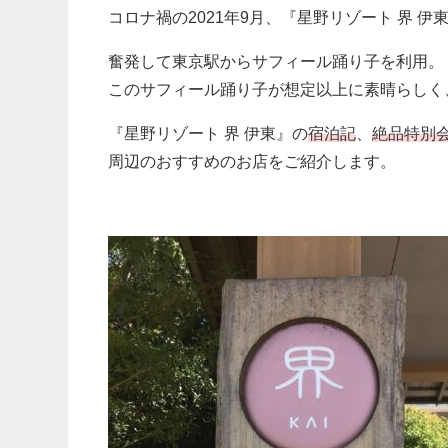
コロナ禍の2021年9月、『星野リゾート 界 
奮発して東京駅からサフィール踊り子を利用。
このサフィール踊り子が想定以上に素晴らしく
『星野リゾート 界 伊東』の
宿泊記
、
絶品特別
周辺のおすすめのお店をご紹介します。