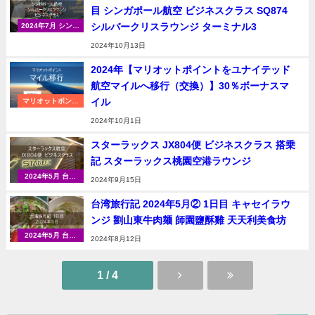
目 シンガポール航空 ビジネスクラス SQ874
シルバークリスラウンジ ターミナル3
2024年7月 シンガ
ポール＆台湾（台
2024年10月13日
北）
2024年【マリオットポイントをユナイテッド
航空マイルへ移行（交換）】30％ボーナスマ
イル
マリオットボンヴ
ォイ
2024年10月1日
スターラックス JX804便 ビジネスクラス 搭乗
記 スターラックス桃園空港ラウンジ
2024年5月 台湾
2024年9月15日
（台北）
台湾旅行記 2024年5月② 1日目 キャセイラウ
ンジ 劉山東牛肉麺 師園鹽酥雞 天天利美食坊
2024年5月 台湾
2024年8月12日
（台北）
1 / 4