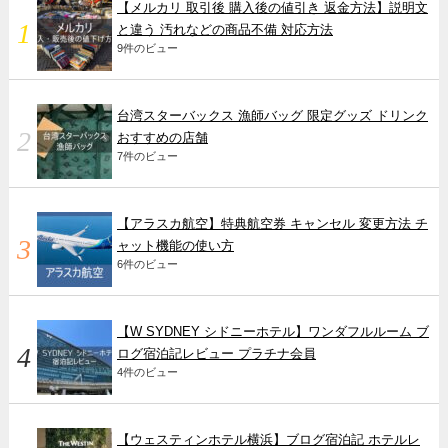
【メルカリ 取引後 購入後の値引き 返金方法】説明文
と違う 汚れなどの商品不備 対応方法
9件のビュー
台湾スターバックス 漁師バッグ 限定グッズ ドリンク
おすすめの店舗
7件のビュー
【アラスカ航空】特典航空券 キャンセル 変更方法 チ
ャット機能の使い方
6件のビュー
【W SYDNEY シドニーホテル】ワンダフルルーム ブ
ログ宿泊記レビュー プラチナ会員
4件のビュー
【ウェスティンホテル横浜】ブログ宿泊記 ホテルレ