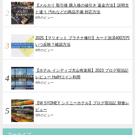
【メルカリ 取引後 購入後の値引き 返金方法】説明文
と違う 汚れなどの商品不備 対応方法
6件のビュー
2025【マリオット プラチナ修行】カード決済400万円
いつ反映？確認方法
4件のビュー
【ホテル インディゴ犬山有楽苑】2023 ブログ宿泊記
レビュー HafHコイン利用
4件のビュー
【W SYDNEY シドニーホテル】ブログ宿泊記 朝食レ
ビュー
3件のビュー
アーカイブ