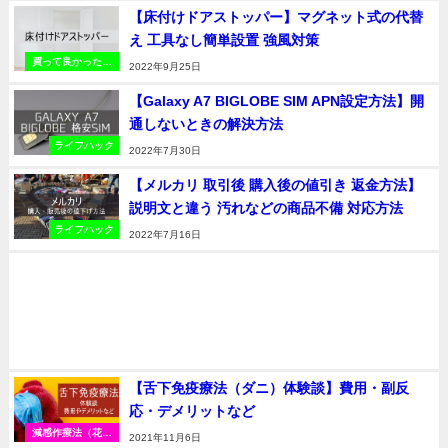
【床付けドアストッパー】マグネット式の代替
え 工具なし簡単設置 強風対策
買って良かったお
2022年9月25日
すすめの品
【Galaxy A7 BIGLOBE SIM APN設定方法】開
通しないときの解決方法
ライフハック
2022年7月30日
【メルカリ 取引後 購入後の値引き 返金方法】
説明文と違う 汚れなどの商品不備 対応方法
ライフハック
2022年7月16日
【舌下免疫療法（ダニ）体験談】費用・副反
応・デメリットなど
減感作療法（花粉
2021年11月6日
症・アトピー・喘