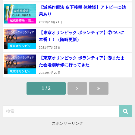
息）
【減感作療法 皮下接種 体験談】アトピーに効
果あり
減感作療法（花粉
2021年10月21日
症・アトピー・喘
息）
【東京オリンピック ボランティア】⑦ついに
本番！！（随時更新）
東京オリンピック
2021年7月27日
2020
【東京オリンピック ボランティア】⑥またま
た会場別研修に行ってきた
東京オリンピック
2021年7月22日
2020
1 / 3
スポンサーリンク