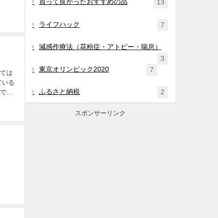
買って良かったおすすめの品
13
ライフハック
7
減感作療法（花粉症・アトピー・喘息）
3
東京オリンピック2020
7
しては
ている
ふるさと納税
2
きで敷
スポンサーリンク