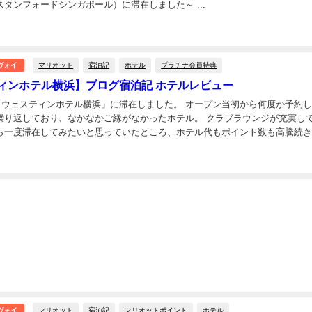
タンフォードシンガポール）に滞在しました～ ...
日
マリオット
宿泊記
ホテル
プラチナ会員特典
ヴォイ
ィンホテル横浜】ブログ宿泊記 ホテルレビュー
月、「ウェスティンホテル横浜」に滞在しました。 オープン当初から何度か予約
繰り返しており、なかなかご縁がなかったホテル。 クラブラウンジが充実し
ら一度滞在してみたいと思っていたところ、ホテル代もポイント数も高騰続
しまいました。 有償価格が下がったタイミ...
マリオット
宿泊記
マリオットポイント
ホテル
ヴォイ