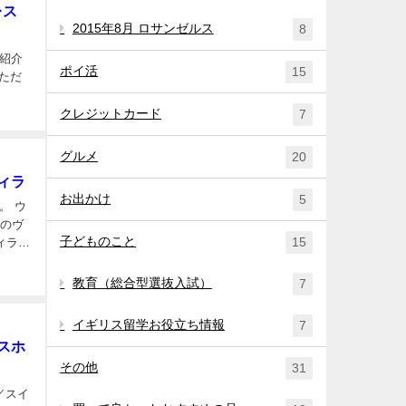
レス
2015年8月 ロサンゼルス
8
ご紹介
ポイ活
15
ただ
クレジットカード
7
グルメ
20
ヴィラ
お出かけ
5
。 ウ
みのヴ
子どものこと
15
ィラで
教育（総合型選抜入試）
7
イギリス留学お役立ち情報
7
イスホ
その他
31
ド／スイ