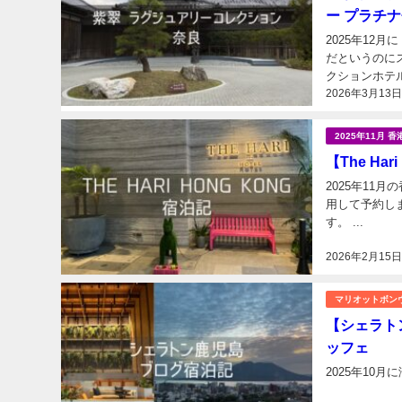
ー プラチ
2025年12
だというのに
2026年3月13
2025年11月 香
【The Ha
2025年11月
用して予約しまし
す。 ...
2026年2月15
マリオットボン
【シェラト
ッフェ