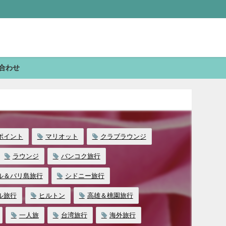
合わせ
ポイント
マリオット
クラブラウンジ
ラウンジ
バンコク旅行
ル＆バリ島旅行
シドニー旅行
ル旅行
ヒルトン
高雄＆桃園旅行
一人旅
台湾旅行
海外旅行