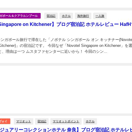
日
リディアン クアラルンプール」を予約...
宿泊記
ホテル
海外旅行
一人旅
シンガポール＆クアラルンプール
l Singapore on Kitchener】ブログ宿泊記 ホテルレビュー Haf
、シンガポール旅行で滞在した「ノボテル シンガポール オン キッチナー(Novote
on Kitchener)」の宿泊記です。 今回なぜ「Novotel Singapore on Kitchener」
かと言いますと、理由は一つ ムスタファセンターに近いから！ 今回のシン...
マリオット
宿泊記
マリオットポイント
ホテル
ヴォイ
グジュアリーコレクションホテル 奈良】ブログ宿泊記 ホテルレ