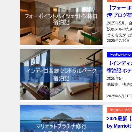
【フォー ポイ
湾 ブログ
2025年5月
浅ホテルのた
2025年7月6日
その他のホテル
【インディゴ高
宿泊記 ホ
2025年5月
2025年6月21
マリオットボン
2025最新
by Marriott