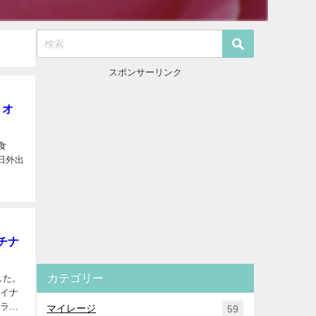
スポンサーリンク
リオ
食
日外出
チナ
カテゴリー
した。
ャイナ
トラル
マイレージ
59