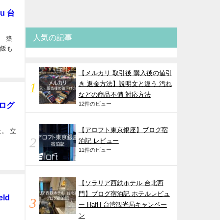
u 台
人気の記事
。 築
ご飯も
【メルカリ 取引後 購入後の値引
き 返金方法】説明文と違う 汚れ
などの商品不備 対応方法
12件のビュー
ブログ
【アロフト東京銀座】ブログ宿
。 立
泊記 レビュー
11件のビュー
【ソラリア西鉄ホテル 台北西
門】ブログ宿泊記 ホテルレビュ
ld
ー HafH 台湾観光局キャンペー
ン