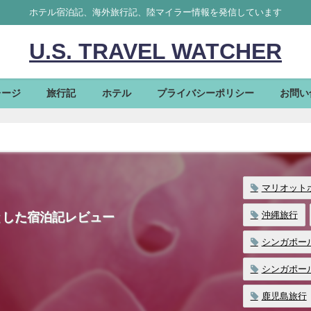
ホテル宿泊記、海外旅行記、陸マイラー情報を発信しています
U.S. TRAVEL WATCHER
レージ
旅行記
ホテル
プライバシーポリシー
お問い
マリオット
沖縄旅行
とした宿泊記レビュー
シンガポー
シンガポー
鹿児島旅行