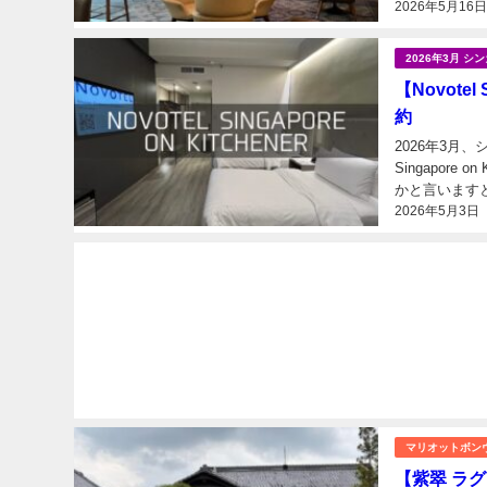
2026年5月16
にある「ル メ
2026年3月 
【Novote
約
2026年3月
Singapore 
2026年5月3日
マリオットボン
【紫翠 ラ