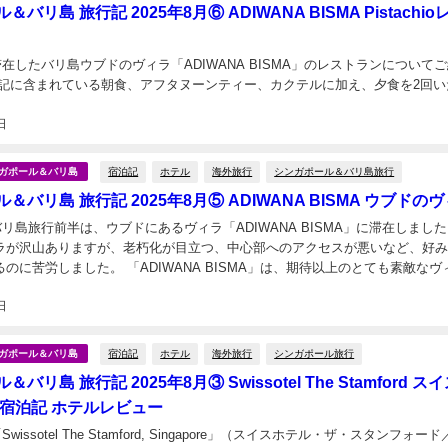
バリ島 旅行記 2025年8月⑥ ADIWANA BISMA Pistachio
に滞在したバリ島ウブドのヴィラ「ADIWANA BISMA」のレストランについて
泊記に含まれている朝食、アフタヌーンティー、カクテルに加え、夕食を2回い
日
宿泊記
ホテル
海外旅行
シンガポール＆バリ島旅行
シンガポール＆バリ島
＆バリ島 旅行記 2025年8月⑤ ADIWANA BISMA ウブドの
のバリ島旅行前半は、ウブドにあるヴィラ「ADIWANA BISMA」に滞在しました
ラが沢山ありますが、老朽化が目立つ、中心部へのアクセスが悪いなど、好
のに苦労しました。 「ADIWANA BISMA」は、期待以上のとても素敵なヴ
した。宿泊記をお届けします。 ...
日
宿泊記
ホテル
海外旅行
シンガポール旅行
シンガポール＆バリ島
バリ島 旅行記 2025年8月③ Swissotel The Stamford ス
グ宿泊記 ホテルレビュー
Swissotel The Stamford, Singapore」（スイスホテル・ザ・スタンフォー