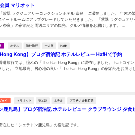
ナ会員 マリオット
月に「紫翠 ラグジュアリーコレクションホテル 奈良」に滞在しました。 年末の
スイートルームにアップグレードしていただきました。 「紫翠 ラグジュアリ
クションホテル 奈良」の宿泊記と周辺エリアの観光、グルメ情報をお届けします。 ...
日
ホテル
海外旅行
一人旅
HafH
港
ri Hong Kong】ブログ宿泊記 ホテルレビュー HafHで予約
の香港旅行では、憧れの「The Hari Hong Kong」に滞在しました。 HafHコイ
た。 立地最高、居心地の良い「The Hari Hong Kong」の宿泊記をお届け
日
マリオット
宿泊記
ホテル
プラチナ会員特典
ヴォイ
ン鹿児島】ブログ宿泊記 ホテルレビュー クラブラウンジ 夕食
2025年10月に滞在した「シェラトン鹿児島」の宿泊記です。 ...