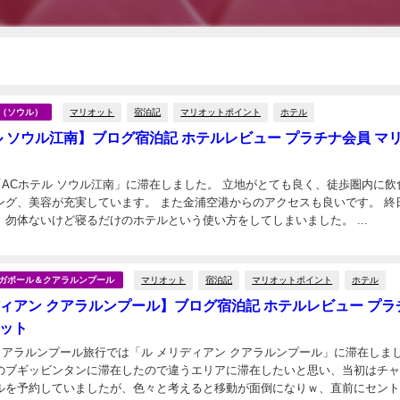
マリオット
宿泊記
マリオットポイント
ホテル
国（ソウル）
ル ソウル江南】ブログ宿泊記 ホテルレビュー プラチナ会員 マ
、「ACホテル ソウル江南」に滞在しました。 立地がとても良く、徒歩圏内に飲
ング、美容が充実しています。 また金浦空港からのアクセスも良いです。 終
していたため、勿体ないけど寝るだけのホテルという使い方をしてしまいました。 ...
日
マリオット
宿泊記
マリオットポイント
ホテル
シンガポール＆クアラルンプール
ディアン クアラルンプール】ブログ宿泊記 ホテルレビュー プラ
オット
のクアラルンプール旅行では「ル メリディアン クアラルンプール」に滞在しま
のブギッビンタンに滞在したので違うエリアに滞在したいと思い、当初はチ
ルを予約していましたが、色々と考えると移動が面倒になりｗ、直前にセン