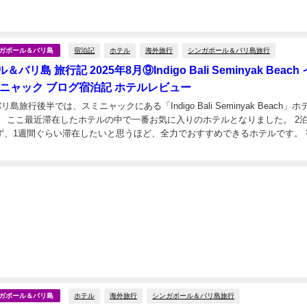
日
宿泊記
ホテル
海外旅行
シンガポール＆バリ島旅行
シンガポール＆バリ島
バリ島 旅行記 2025年8月⑨Indigo Bali Seminyak Beach
ミニャック ブログ宿泊記 ホテルレビュー
バリ島旅行後半では、スミニャックにある「Indigo Bali Seminyak Beach」
。 ここ最近滞在したホテルの中で一番お気に入りのホテルとなりました。 2
ず、1週間ぐらい滞在したいと思うほど、全力でおすすめできるホテルです。 
日
。 ...
ホテル
海外旅行
シンガポール＆バリ島旅行
シンガポール＆バリ島