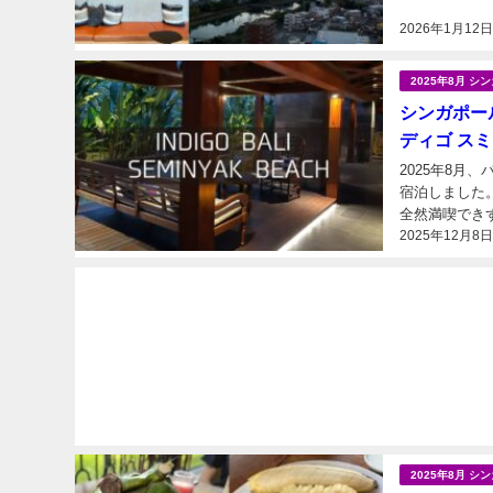
2026年1月12
2025年8月 
シンガポール＆
ディゴ ス
2025年8月、
宿泊しました
全然満喫でき
2025年12月8
記をお届けします
2025年8月 