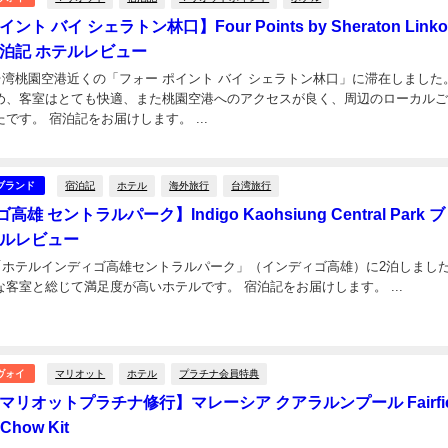
ント バイ シェラトン林口】Four Points by Sheraton Linko
宿泊記 ホテルレビュー
、台湾桃園空港近くの「フォー ポイント バイ シェラトン林口」に滞在しました
め、客室はとても快適、また桃園空港へのアクセスが良く、周辺のローカル
とても良かったです。 宿泊記をお届けします。 ...
宿泊記
ホテル
海外旅行
台湾旅行
ブランド
雄 セントラルパーク】Indigo Kaohsiung Central Park 
テルレビュー
、「ホテルインディゴ高雄セントラルパーク」（インディゴ高雄）に2泊しました
地最高、快適な客室と総じて満足度が高いホテルです。 宿泊記をお届けします。 ...
日
マリオット
ホテル
プラチナ会員特典
ヴォイ
【マリオットプラチナ修行】マレーシア クアラルンプール Fairfie
 Chow Kit