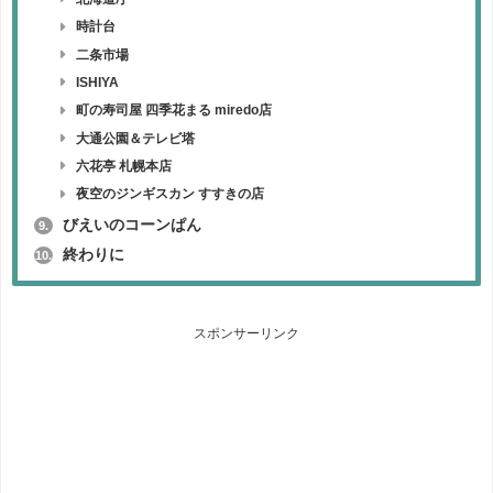
時計台
二条市場
ISHIYA
町の寿司屋 四季花まる miredo店
大通公園＆テレビ塔
六花亭 札幌本店
夜空のジンギスカン すすきの店
びえいのコーンぱん
9.
終わりに
10.
スポンサーリンク