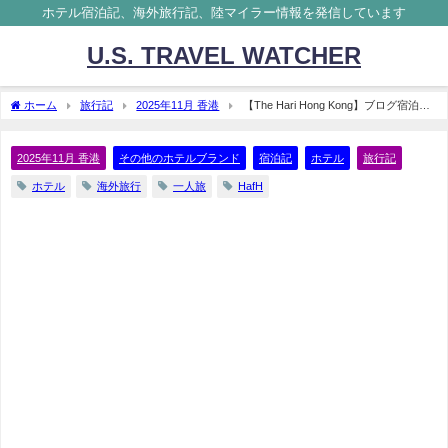
ホテル宿泊記、海外旅行記、陸マイラー情報を発信しています
U.S. TRAVEL WATCHER
ホーム
旅行記
2025年11月 香港
【The Hari Hong Kong】ブログ宿泊記
ホテルレビュー HafHで予約
2025年11月 香港
その他のホテルブランド
宿泊記
ホテル
旅行記
ホテル
海外旅行
一人旅
HafH