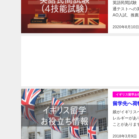
英語民間試験
通テストへの
AO入試、推
類ありますが、
2020年8月10
イギリス留学お
留学先へ荷
娘がイギリス
レルギーがあ
ことがあります
食が大好き！ 
2018年3月9日