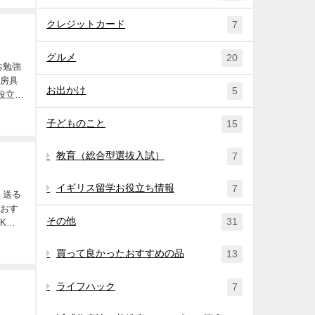
クレジットカード
7
グルメ
20
お勉強
文房具
お出かけ
5
役立つ
子どものこと
15
教育（総合型選抜入試）
7
イギリス留学お役立ち情報
7
、送る
をおす
その他
31
Kを
買って良かったおすすめの品
13
ライフハック
7