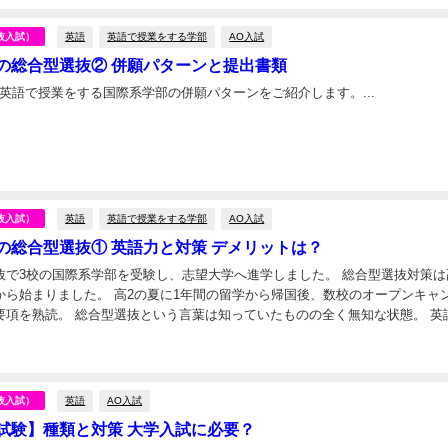
英語
英語で授業をする学部
AO入試
抜入試）
の総合型選抜② 併願パターンと提出書類
英語で授業をする国際系学部の併願パターンをご紹介します。...
日
英語
英語で授業をする学部
AO入試
抜入試）
の総合型選抜① 英語力と対策 デメリットは？
抜で3校の国際系学部を受験し、志望大学へ進学しました。 総合型選抜対策は
から始まりました。 高2の夏に1年間の留学から帰国後、数校のオープンキャ
要項を熟読。 総合型選抜という言葉は知っていたものの全く無知な状態。 英
思っていたものの英検やTOEICでは...
日
英語
AO入試
抜入試）
試験】種類と対策 大学入試に必要？