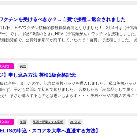
ワクチンを受けるべきか？→自費で接種→返金されました
月7日、HPVワクチン積極的接種勧奨再開となりました！ 3月4日は【子宮頸がん
ー】です。 娘が18歳のときにHPV（子宮頸がん）ワクチンを接種しました。
接種勧奨前で、公費対象期間が終了していたので「自費」で接種しました。 
接種した経緯をTwitt...
英語
抜入試）
ジ】申し込み方法 英検1級合格記念
1級に合格しましたので、記念に英検バッジを購入しました。 私は英検バッジ
知らず、子どもに聞いて初めて知りました。 合格したら「記念品として届く
たが、まさか購入するものとは思いもよらず・・・ 英検バッジの購入方法に
...
日
英語
英語で授業をする学部
AO入試
抜入試）
IELTSの申込・スコアを大学へ直送する方法】