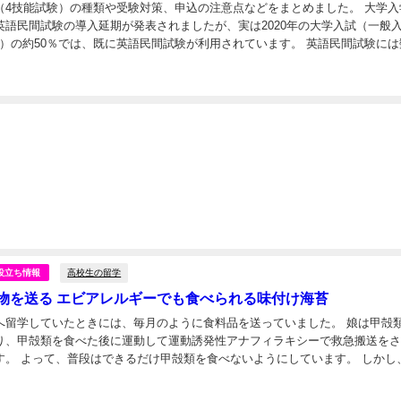
（4技能試験）の種類や受験対策、申込の注意点などをまとめました。 大学入
英語民間試験の導入延期が発表されましたが、実は2020年の大学入試（一般
薦）の約50％では、既に英語民間試験が利用されています。 英語民間試験には
せっかくなら効率良く高いスコアを出せる...
日
高校生の留学
役立ち情報
物を送る エビアレルギーでも食べられる味付け海苔
へ留学していたときには、毎月のように食料品を送っていました。 娘は甲殻
り、甲殻類を食べた後に運動して運動誘発性アナフィラキシーで救急搬送を
。 よって、普段はできるだけ甲殻類を食べないようにしています。 しかし、日本
留学中に一番辛かったことは、英語が通じな...