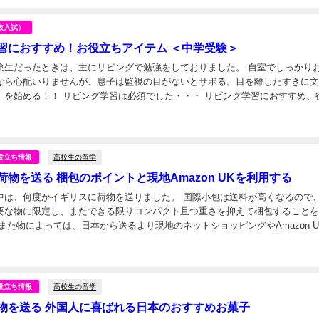
抜入試）
習におすすめ！お役立ちアイテム ＜中学受験＞
験生だったときは、主にリビングで勉強をしておりました。 自室でしっかり
なら心配いりませんが、息子は監視の目がないとサボる。目を離したすきに
）を始める！！ リビング学習は必須でした・・・ リビング学習におすすめ、
アイテムをご紹介します。 東大生も使っている？！卓上ラ...
日
高校生の留学
役立ち情報
荷物を送る 梱包のポイントと現地Amazon UKを利用する
中は、何度かイギリスに荷物を送りました。 国際小包は送料が高くなるので
要な物に限定し、またできる限りコンパクト且つ重さを抑えて梱包すること
また物によっては、日本から送るより現地のネットショッピングやAmazon U
た方がお得な場合もあります。 梱包のポ...
日
高校生の留学
役立ち情報
物を送る 外国人に喜ばれる日本のおすすめお菓子