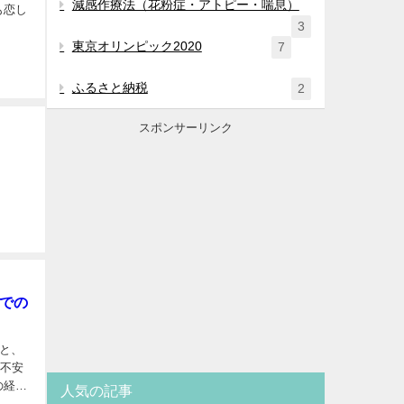
減感作療法（花粉症・アトピー・喘息）
も恋し
3
東京オリンピック2020
7
ふるさと納税
2
スポンサーリンク
での
と、
う不安
の経緯
人気の記事