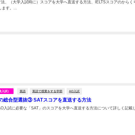
込方法、（大学入試時に）スコアを大学へ直送する方法、IELTSスコアのからく
ます。...
日
英語
英語で授業をする学部
AO入試
抜入試）
の総合型選抜③ SATスコアを直送する方法
AO入試に必要な「SAT」のスコアを大学へ直送する方法について詳しく記載
日