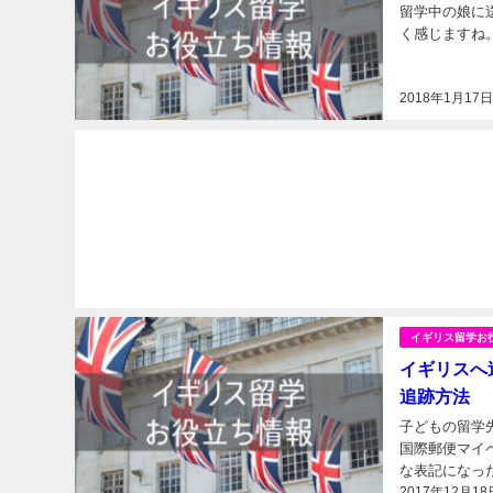
留学中の娘に
く感じますね。
2018年1月17
イギリス留学お
イギリスへ
追跡方法
子どもの留学
国際郵便マイ
な表記になっ
2017年12月18
や現地イギリス