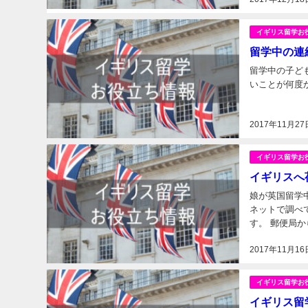
イギリス留学お
留学中の連絡
留学中の子ども
いことが何度
2017年11月27
イギリス留学お
イギリスへ
娘が英国留学
ネットで調べ
す。 郵便局
ト便も検討し
2017年11月16
イギリス留学お
イギリス留