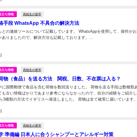
高校生の留学
役立ち情報
手段 WhatsApp 不具合の解決方法
との連絡ツールについて記載しています。 WhatsAppを使用して、操作が
かありましたので、解決方法も記載しております。...
日
高校生の留学
役立ち情報
荷物（食品）を送る方法 関税、日数、不在票は入る？
中に国際郵便で食品を含む荷物を数回送りました。 荷物を送る手段は数種類
ても古い情報ばかりであまり参考にならなかったので、自分の経験をご紹介
から3種類の方法でイギリスへ発送しました。 荷物は全て確実に届いています。
ましたが、食品を送ることができないので除外し...
日
高校生の留学
役立ち情報
学 準備編 日本人に合うシャンプーとアレルギー対策