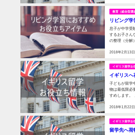
教育（総合型選
リビング学
息子が中学受
するお子さん
の整理（分解
2018年2月13
イギリス留学お
イギリスへ
子どもが留学
物は最低限必
すめします。 
利用して配送し
2018年1月22
イギリス留学お
留学先へ荷