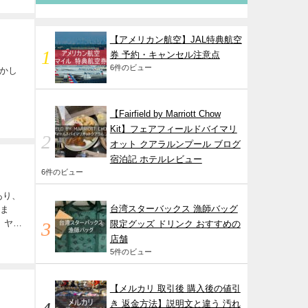
【アメリカン航空】JAL特典航空
券 予約・キャンセル注意点
6件のビュー
おかし
【Fairfield by Marriott Chow
Kit】フェアフィールドバイマリ
オット クアラルンプール ブログ
宿泊記 ホテルレビュー
6件のビュー
あり、
台湾スターバックス 漁師バッグ
しま
 ヤマ
限定グッズ ドリンク おすすめの
店舗
5件のビュー
【メルカリ 取引後 購入後の値引
き 返金方法】説明文と違う 汚れ