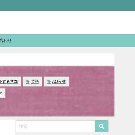
合わせ
をする学部
英語
AO入試
学