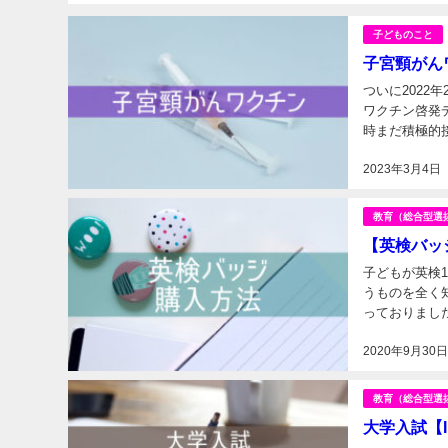
子どものこと
子宮頸がん
ついに2022年2
ワクチン啓発デ
時まだ積極的
HPVワクチンを
2023年3月4日
教育（総合型選
【英検バッ
子どもが英検
うものを全く
っておりまし
ご紹介します。 
2020年9月30
教育（総合型選
大学入試【