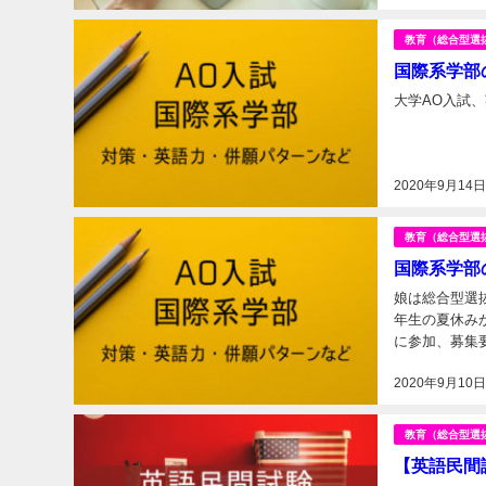
教育（総合型選
国際系学部
大学AO入試、
2020年9月14
教育（総合型選
国際系学部
娘は総合型選
年生の夏休み
に参加、募集
の入試であると
2020年9月10
教育（総合型選
【英語民間