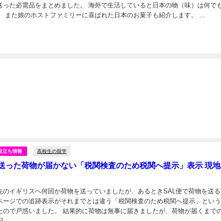
送った必需品をまとめました。 海外で生活していると日本の物（味）は何で
 また娘のホストファミリーに喜ばれた日本のお菓子も紹介します。 ...
日
高校生の留学
役立ち情報
送った荷物が届かない「税関検査のため税関へ提示」表示 現地
先のイギリスへ何回か荷物を送っていましたが、あるときSAL便で荷物を送る
ページでの追跡表示がそれまでとは違う「税関検査のため税関へ提示」とい
たので戸惑いました。 結果的に荷物は無事に届きましたが、荷物が届くまで
日
での荷物の追跡方法について記載します。 ...