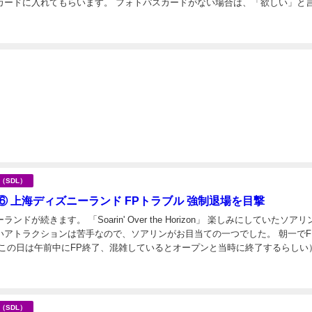
カードに入れてもらいます。 フォトパスカードがない場合は、「欲しい」と
 一度もらえばOK。次からは写真を撮る度にそ...
日
海（SDL）
⑥ 上海ディズニーランド FPトラブル 強制退場を目撃
ンドが続きます。 「Soarin' Over the Horizon」 楽しみにしていたソアリ
いアトラクションは苦手なので、ソアリンがお目当ての一つでした。 朝一でF
（この日は午前中にFP終了、混雑しているとオープンと当時に終了するらしい
は90分...
日
海（SDL）