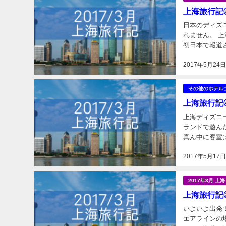
上海旅行記
日本のディズ
れません。 
初日本で報道
「頑張っている
2017年5月24
その他のホテル
上海旅行記
上海ディズニーラ
ランドで遊ん
真ん中に客室
ターのキャラク
2017年5月17
2017年3月 上
上海旅行記
いよいよ出発です。 
エアラインの