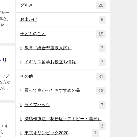
グルメ
20
フサー
点心、
お出かけ
5
ツやヨ
子どものこと
15
教育（総合型選抜入試）
7
トリ
イギリス留学お役立ち情報
7
ョップ
その他
31
る方が
口があ
買って良かったおすすめの品
13
ライフハック
7
減感作療法（花粉症・アトピー・喘息）
3
♪ キ
もら
東京オリンピック2020
7