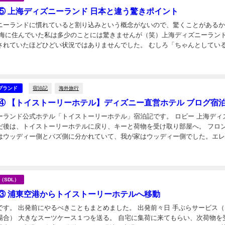
⑤ 上海ディズニーランド 日本と違う驚きポイント
ニーランドに慣れていると割り込みという概念がないので、驚くことがある
上海に住んでいた私は多少のことには驚きませんが（笑）上海ディズニーラン
されていたほどひどい状況ではありませんでした。 むしろ「ちゃんとしてい
！」という感想です。 それでも、これは？！は...
日
宿泊記
海外旅行
ブランド
④ 【トイストーリーホテル】ディズニー直営ホテル ブログ宿
ンド公式ホテル「トイストーリーホテル」宿泊記です。 ロビー 上海ディズニー
だ後は、トイストーリーホテルに戻り、キーと荷物を受け取り部屋へ。 フロ
はウッディー側とバズ側に分かれていて、我が家はウッディー側でした。エ
ターの声は全て中国語だけど、ディズニー感...
日
海（SDL）
③ 浦東空港からトイストーリーホテルへ移動
出発前にやるべきこともまとめました。 出発前々日 手ぶらサービス（日系
場合） 大きなスーツケース１つを送る。 自宅に集荷に来てもらい、次荷物を