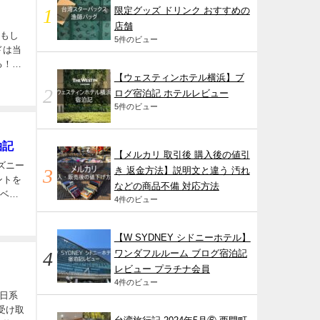
限定グッズ ドリンク おすすめの
店舗
かもし
5件のビュー
ドは当
る！」
【ウェスティンホテル横浜】ブ
ログ宿泊記 ホテルレビュー
5件のビュー
泊記
【メルカリ 取引後 購入後の値引
き 返金方法】説明文と違う 汚れ
ントを
などの商品不備 対応方法
レベー
4件のビュー
【W SYDNEY シドニーホテル】
ワンダフルルーム ブログ宿泊記
レビュー プラチナ会員
4件のビュー
受け取