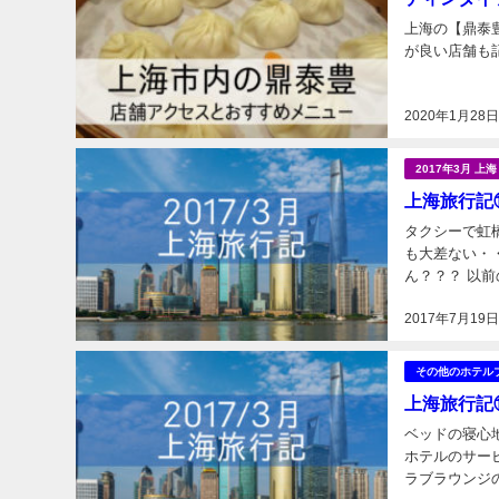
上海の【鼎泰
が良い店舗も
2020年1月28
2017年3月 上
上海旅行記
タクシーで虹
も大差ない・
ん？？？ 以
近代的な（普通
2017年7月19
その他のホテル
上海旅行記
ベッドの寝心
ホテルのサービス
ラブラウンジの