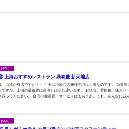
スマンが多く、一組だけご夫婦ら...
日
海（SDL）
⑭ 上海おすすめレストラン 鼎泰豊 新天地店
ば、台湾が有名ですが・・・ 実は小籠包の発祥の地は上海なのです。 鼎泰豊
店ですが、上海の鼎泰豊は台湾とは少し違います。 お値段、雰囲気、味とパ
の鼎泰豊：サービスはまあまあ、でも、あんなに並んでま
？ 上海の鼎泰豊：サービス良し、味も雰...
日
海（SDL）