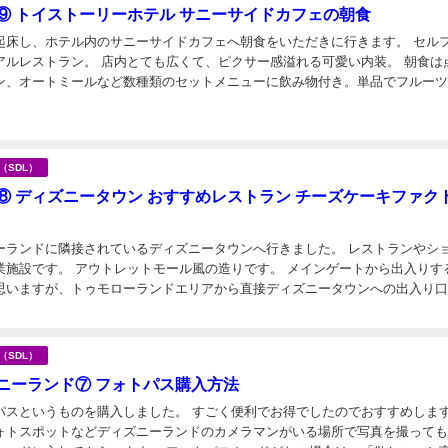
⑨ トイストーリーホテル サニーサイドカフェの朝食
起床し、ホテル内のサニーサイドカフェへ朝食をいただきに行きます。 セル
アルレストラン。 店内とても広くて、ピクサー感溢れる可愛い内装。 朝食は
ン、オートミールなど数種類のセットメニューに飲み物付き。単品でフルー
ースがあります。 既に出来上がっている物を...
日
海（SDL）
⑧ ディズニータウン おすすめレストラン チーズケーキファク
ーランドに隣接されているディズニータウンへ行きました。 レストランやシ
業施設です。 アウトレットモール風の造りです。 メインゲートから出入りす
思いますが、トゥモローランドエリアから直接ディズニータウンへの出入り
日
確認） メインストリートには、ディズニーラ...
海（SDL）
ニーランド⑦ フォトパス購入方法
パスというものを購入しました。 すごく便利でお得でしたのでおすすめします
ォトスポットなどディズニーランドのカメラマンがいる場所で写真を撮って