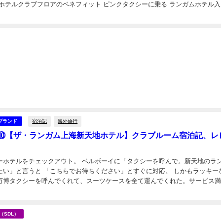
ンドンタクシーのピンクバージョンが停ま...
宿泊記
海外旅行
ブランド
⑩【ザ・ランガム上海新天地ホテル】クラブルーム宿泊記、レ
ーホテルをチェックアウト。 ベルボーイに「タクシーを呼んで。新天地のラ
たい」と言うと 「こちらでお待ちください」とすぐに対応。 しかもラッキー
万博タクシーを呼んでくれて、スーツケースを全て運んでくれた。サービス満
日
万博タクシーとは？ 上海万博のときに普及したタク...
海（SDL）