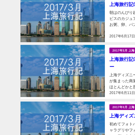
上海旅行記
朝はのんびり
ビスのカジュ
お粥、卵、パ
ーグルト、ジュ
2017年6月17
2017年3月 上
上海旅行記
ー
上海ディズニ
が集まった商
ほとんどかと
2017年6月11
るようです（未
2017年3月 上
上海ディズ
初めてフォト
ャラグリやフ