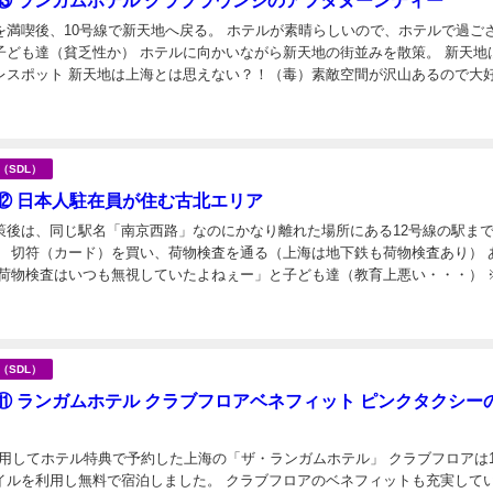
⑬ ランガムホテル クラブラウンジのアフタヌーンティー
を満喫後、10号線で新天地へ戻る。 ホテルが素晴らしいので、ホテルで過ご
ども達（貧乏性か） ホテルに向かいながら新天地の街並みを散策。 新天地は上海
レスポット 新天地は上海とは思えない？！（毒）素敵空間が沢山あるので大
れぞ魔都上海♪ モデル気分が味わえる...
日
海（SDL）
⑫ 日本人駐在員が住む古北エリア
策後は、同じ駅名「南京西路」なのにかなり離れた場所にある12号線の駅ま
。 切符（カード）を買い、荷物検査を通る（上海は地下鉄も荷物検査あり） 
「荷物検査はいつも無視していたよねぇー」と子ども達（教育上悪い・・・） 
スルーして問題なかったので・・・ 地下...
海（SDL）
⑪ ランガムホテル クラブフロアベネフィット ピンクタクシー
利用してホテル特典で予約した上海の「ザ・ランガムホテル」 クラブフロアは1
イルを利用し無料で宿泊しました。 クラブフロアのベネフィットも充実して