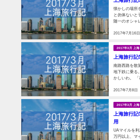
上海旅行記
懐かしの場所
と勿体ないと子
随一のオシャ
場所です。 こ
2017年7月16
2017年3月 上
上海旅行記
南路西路を散
地下鉄に乗る
かしいわ。 
鉄の荷物検査は
2017年7月8日
2017年3月 上
上海旅行記
用
UAマイルを
万円以上、マ