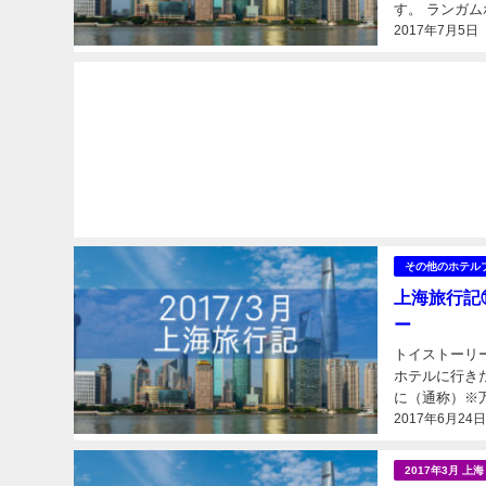
す。 ランガムホテルクラブフロアのベネフィット ピンクタクシーに乗る ランガムホテル入り口
2017年7月5日
にイギリスのロ
その他のホテル
上海旅行記
ー
トイストーリ
ホテルに行き
に（通称）※
2017年6月24
2017年3月 上