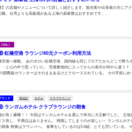
豊】の店舗やメニューについて詳しく紹介します。観光客や出張者の方にア
記載。台湾よりも高級感がある上海の鼎泰豊はおすすめです。...
日
海（SDL）
⑯ 虹橋空港 ラウンジ80元クーポン利用方法
橋空港へ移動。 あのボロい虹橋空港、国内線も同じフロアだからどこで降ろ
・・と心の中で思っていた。 空港敷地内に入ってからの表示が何やら違う
前の国際線カウンターはそのままあるけどクローズされている。 その手前にめ
）国際線カウンターができていた！！ （国内線...
日
宿泊記
ホテル
クラブラウンジ
ブランド
⑮ ランガムホテル クラブラウンジの朝食
地が良く爆睡！！ 今回はランガムホテルを選んで本当に大正解でした。 立地
良し、不満点はありません。 帰国してしまうのが寂しい～ ランガムホテル ク
朝食 朝食はラウンジへ。 食事をしているのは5-6組、とても空いている。 