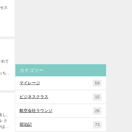
クセス
されて
？
カテゴリー
っちゃ
マイレージ
59
ビジネスクラス
15
航空会社ラウンジ
26
良し、
宿泊記
73
やはり