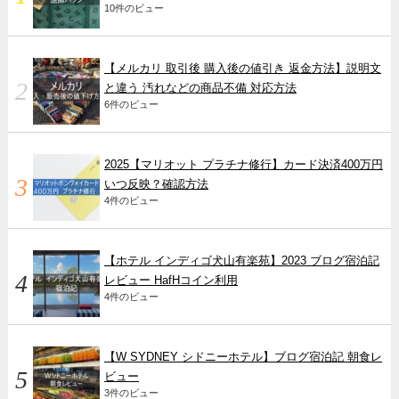
10件のビュー
【メルカリ 取引後 購入後の値引き 返金方法】説明文
と違う 汚れなどの商品不備 対応方法
6件のビュー
2025【マリオット プラチナ修行】カード決済400万円
いつ反映？確認方法
4件のビュー
【ホテル インディゴ犬山有楽苑】2023 ブログ宿泊記
レビュー HafHコイン利用
4件のビュー
【W SYDNEY シドニーホテル】ブログ宿泊記 朝食レ
ビュー
3件のビュー