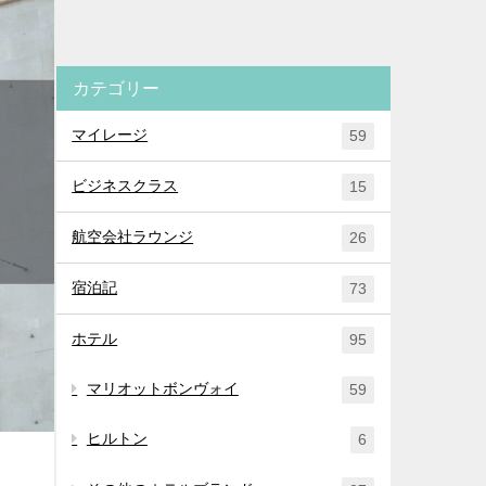
カテゴリー
マイレージ
59
ビジネスクラス
15
航空会社ラウンジ
26
宿泊記
73
ホテル
95
マリオットボンヴォイ
59
ヒルトン
6