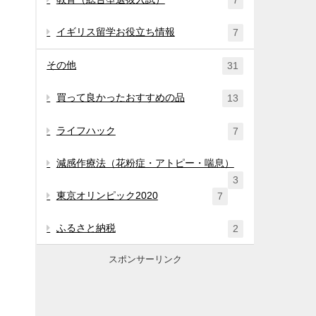
7
イギリス留学お役立ち情報
7
その他
31
買って良かったおすすめの品
13
ライフハック
7
減感作療法（花粉症・アトピー・喘息）
3
東京オリンピック2020
7
ふるさと納税
2
スポンサーリンク