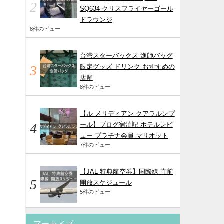
SQ634 クリスフライヤーゴール
ドラウンジ
8件のビュー
台湾スターバックス 漁師バッグ
限定グッズ ドリンク おすすめの
店舗
8件のビュー
【ル メリディアン クアラルンプ
ール】ブログ宿泊記 ホテルレビ
ュー プラチナ会員 マリオット
7件のビュー
【JAL 特典航空券】国際線 直前
開放スケジュール
5件のビュー