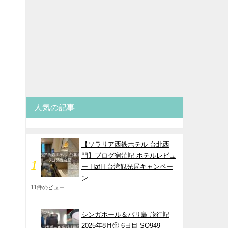
人気の記事
と
【ソラリア西鉄ホテル 台北西
門】ブログ宿泊記 ホテルレビュ
ー HafH 台湾観光局キャンペー
ン
11件のビュー
シンガポール＆バリ島 旅行記
2025年8月⑪ 6日目 SQ949