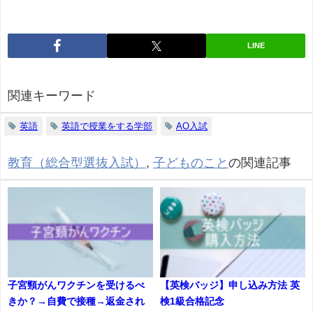
LINE
関連キーワード
英語
英語で授業をする学部
AO入試
教育（総合型選抜入試）
,
子どものこと
の関連記事
子宮頸がんワクチンを受けるべ
【英検バッジ】申し込み方法 英
きか？→自費で接種→返金され
検1級合格記念