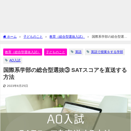
ホーム
子どものこと
教育（総合型選抜入試）
国際系学部の総合型選抜
③ SATスコアを直送する方法
英語
英語で授業をする学部
教育（総合型選抜入試）
子どものこと
AO入試
国際系学部の総合型選抜③ SATスコアを直送する
方法
2023年6月25日