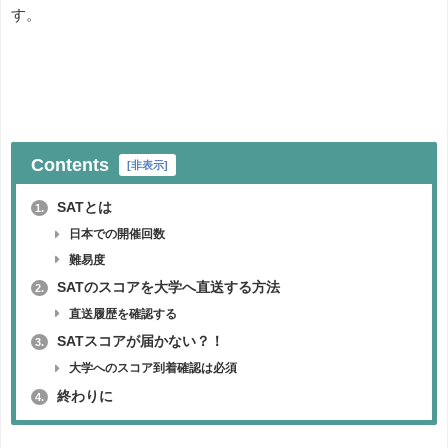
す。
Contents
[
非表示
]
SATとは
1.
日本での開催回数
難易度
SATのスコアを大学へ直送する方法
2.
直送履歴を確認する
SATスコアが届かない？！
3.
大学へのスコア到着確認は必須
終わりに
4.