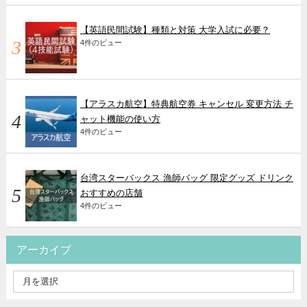
【英語民間試験】種類と対策 大学入試に必要？
4件のビュー
【アラスカ航空】特典航空券 キャンセル 変更方法 チ
ャット機能の使い方
4件のビュー
台湾スターバックス 漁師バッグ 限定グッズ ドリンク
おすすめの店舗
4件のビュー
アーカイブ