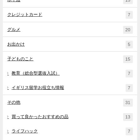
15
クレジットカード
7
グルメ
20
お出かけ
5
子どものこと
15
教育（総合型選抜入試）
7
イギリス留学お役立ち情報
7
その他
31
買って良かったおすすめの品
13
ライフハック
7