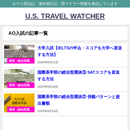
ホテル宿泊記、海外旅行記、陸マイラー情報を発信しています
U.S. TRAVEL WATCHER
AO入試の記事一覧
大学入試【IELTSの申込・スコアを大学へ直送
する方法】
教育（総合型選抜
2020年9月21日
入試）
国際系学部の総合型選抜③ SATスコアを直送
する方法
教育（総合型選抜
2020年9月19日
入試）
国際系学部の総合型選抜② 併願パターンと提
出書類
教育（総合型選抜
2020年9月14日
入試）