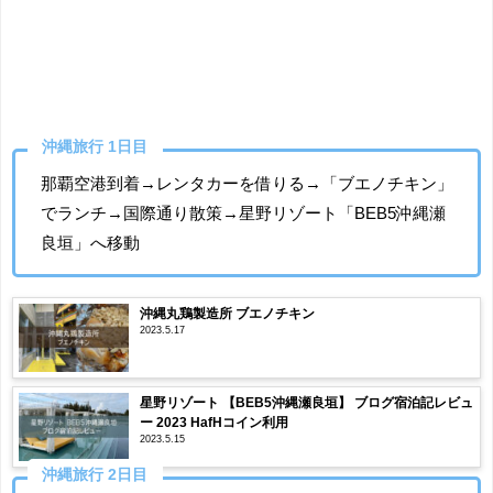
沖縄旅行 1日目
那覇空港到着→レンタカーを借りる→「ブエノチキン」
でランチ→国際通り散策→星野リゾート「BEB5沖縄瀬
良垣」へ移動
沖縄丸鶏製造所 ブエノチキン
2023.5.17
星野リゾート 【BEB5沖縄瀬良垣】 ブログ宿泊記レビュ
ー 2023 HafHコイン利用
2023.5.15
沖縄旅行 2日目