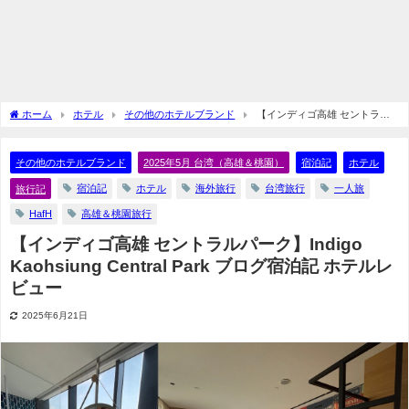
ホーム
ホテル
その他のホテルブランド
【インディゴ高雄 セントラル
パーク】Indigo Kaohsiung Central Park ブログ宿泊記 ホテルレビュー
その他のホテルブランド
2025年5月 台湾（高雄＆桃園）
宿泊記
ホテル
宿泊記
ホテル
海外旅行
台湾旅行
一人旅
旅行記
HafH
高雄＆桃園旅行
【インディゴ高雄 セントラルパーク】Indigo
Kaohsiung Central Park ブログ宿泊記 ホテルレ
ビュー
2025年6月21日