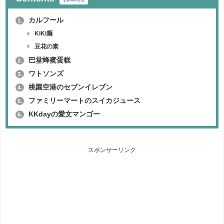
カルフール
1.
KiKi麺
豆花の素
巴堂蜂蜜蛋糕
2.
ワトソンズ
3.
桃園空港のセブンイレブン
4.
ファミリーマートのスイカジュース
5.
KKdayの愛文マンゴー
6.
スポンサーリンク