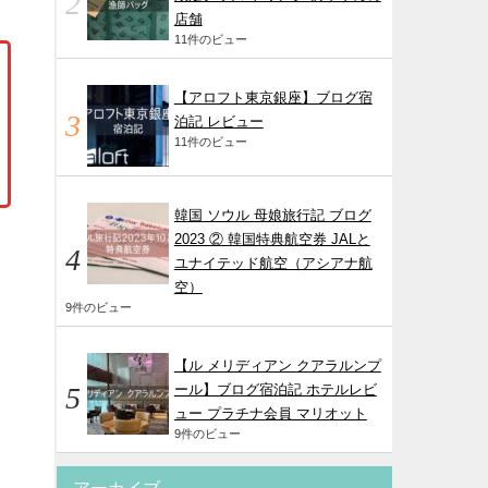
店舗
11件のビュー
【アロフト東京銀座】ブログ宿
泊記 レビュー
11件のビュー
韓国 ソウル 母娘旅行記 ブログ
2023 ② 韓国特典航空券 JALと
ユナイテッド航空（アシアナ航
空）
9件のビュー
【ル メリディアン クアラルンプ
ール】ブログ宿泊記 ホテルレビ
ュー プラチナ会員 マリオット
9件のビュー