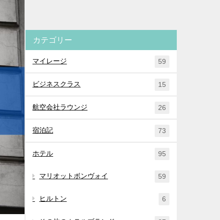
カテゴリー
マイレージ
59
ビジネスクラス
15
航空会社ラウンジ
26
宿泊記
73
ホテル
95
マリオットボンヴォイ
59
ヒルトン
6