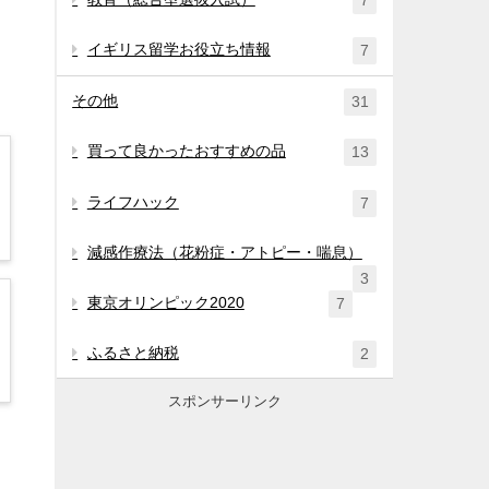
7
イギリス留学お役立ち情報
7
その他
31
買って良かったおすすめの品
13
ライフハック
7
減感作療法（花粉症・アトピー・喘息）
3
東京オリンピック2020
7
ふるさと納税
2
スポンサーリンク