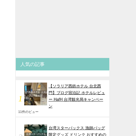
人気の記事
【ソラリア西鉄ホテル 台北西
門】ブログ宿泊記 ホテルレビュ
ー HafH 台湾観光局キャンペー
ン
11件のビュー
台湾スターバックス 漁師バッグ
限定グッズ ドリンク おすすめの