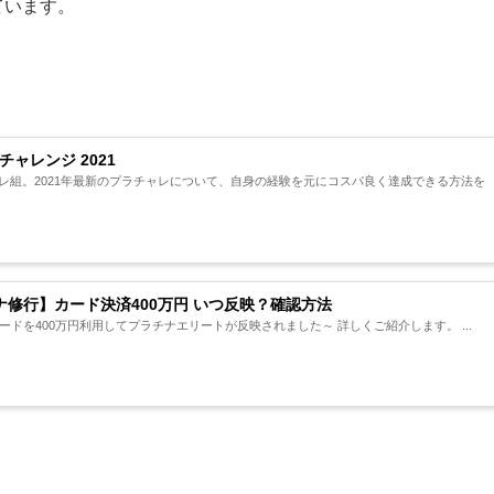
ています。
ャレンジ 2021
ャレ組。2021年最新のプラチャレについて、自身の経験を元にコスパ良く達成できる方法を
チナ修行】カード決済400万円 いつ反映？確認方法
2025年12月、今年もクレジットカードを400万円利用してプラチナエリートが反映されました～ 詳しくご紹介します。 ...