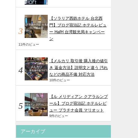
【ソラリア西鉄ホテル 台北西
門】ブログ宿泊記 ホテルレビュ
ー HafH 台湾観光局キャンペー
ン
11件のビュー
【メルカリ 取引後 購入後の値引
き 返金方法】説明文と違う 汚れ
などの商品不備 対応方法
10件のビュー
【ル メリディアン クアラルンプ
ール】ブログ宿泊記 ホテルレビ
ュー プラチナ会員 マリオット
9件のビュー
アーカイブ