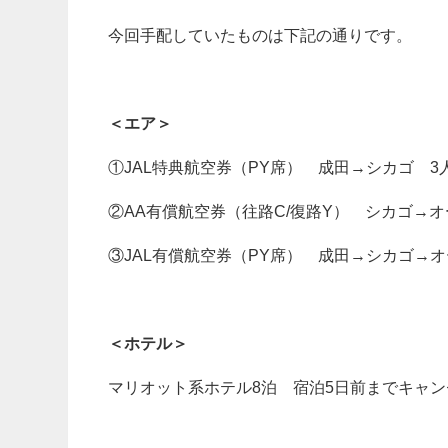
今回手配していたものは下記の通りです。
＜エア＞
①JAL特典航空券（PY席） 成田→シカゴ 
②AA有償航空券（往路C/復路Y） シカゴ→
③JAL有償航空券（PY席） 成田→シカゴ→
＜ホテル＞
マリオット系ホテル8泊 宿泊5日前までキャ