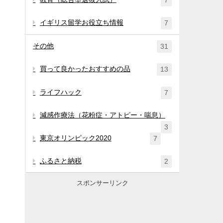
7
イギリス留学お役立ち情報
7
その他
31
買って良かったおすすめの品
13
ライフハック
7
減感作療法（花粉症・アトピー・喘息）
3
東京オリンピック2020
7
ふるさと納税
2
スポンサーリンク