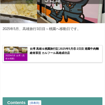
2025年5月、高雄旅行3日目～桃園へ移動日です。
台湾 高雄＆桃園旅行記 2025年5月④ 2日目 港園牛肉麵
維肯茶芸 カルフール高雄成功店
2025年5月 台湾（高
雄＆桃園）
Contents
[
非表示
]