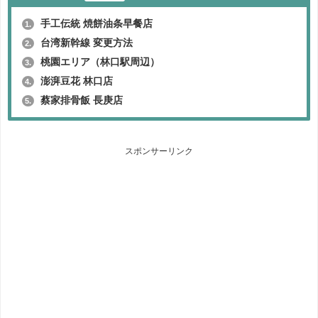
手工伝統 焼餅油条早餐店
1.
台湾新幹線 変更方法
2.
桃園エリア（林口駅周辺）
3.
澎湃豆花 林口店
4.
蔡家排骨飯 長庚店
5.
スポンサーリンク