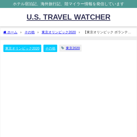
ホテル宿泊記、海外旅行記、陸マイラー情報を発信しています
U.S. TRAVEL WATCHER
ホーム
その他
東京オリンピック2020
【東京オリンピック ボランティ
ア】①落選・・・当選通知が届いてから現在まで
東京2020
東京オリンピック2020
その他