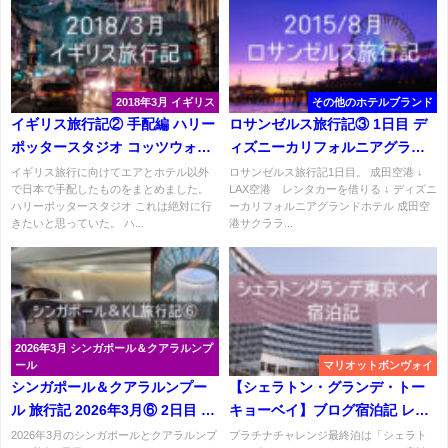
2018年3月 イギリス
その他のホテルブランド
イギリス旅行記② 手配編 ハリー
ロサンゼルス旅行記③ 1日目 デ
ポッタースタジオ コッツウォル
ィズニーカリフォルニアグラン
ズ観光 レストラン予約
ドホテル ブログ宿泊記
イギリス旅行に向けてエアとホテル以外
ロサンゼルス旅行記1日目。 成田空港 ↓
で日本で手配したものをまとめました。
LAX空港 レンタカーを借りる ↓ ディズニ
ハリーポッタースタジオ これは絶対に行
ーカリフォルニアグランドホテル 成田空
きたいと思っていた。 ハ...
港サクララ...
2026年3月 シンガポール＆クアラルンプ
ール
マリオットボンヴォイ
シンガポール＆クアラルンプー
【シェラトン・グランデ・トー
ル 旅行記 2026年3月⑥ 2日目 シ
キョーベイ】ブログ宿泊記 レビ
ルバークリスラウンジ ビジネス
ュー プラチナチャレンジ
2026年3月のシンガポールとクアラルンプ
プラチナチャレンジ最終泊は「シェラト