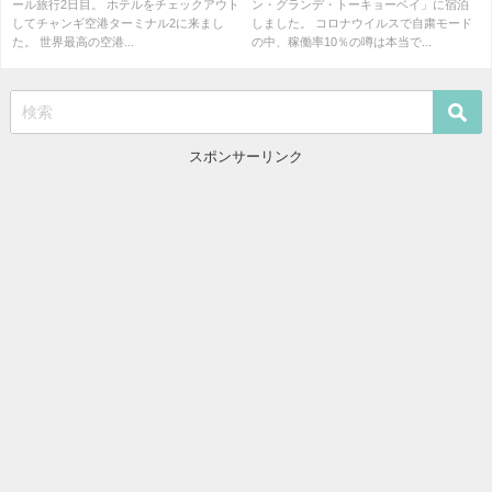
ール旅行2日目。 ホテルをチェックアウト
ン・グランデ・トーキョーベイ」に宿泊
クラス SQ122
してチャンギ空港ターミナル2に来まし
しました。 コロナウイルスで自粛モード
た。 世界最高の空港...
の中、稼働率10％の噂は本当で...
スポンサーリンク