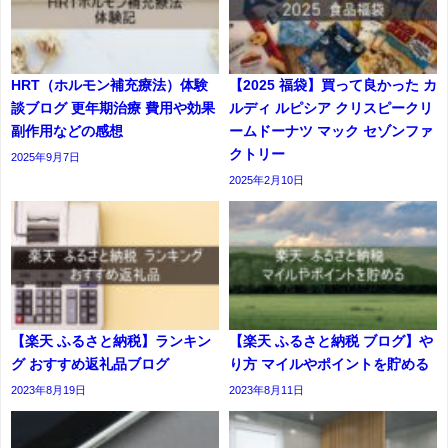
HRT（ホルモン補充療法）体験
【2025 福袋】買って良かった カ
談ブログ 更年期治療 費用や効果
ルディ ルピシア クリスピークリ
副作用などの感想
ームドーナツ マック セゾンファ
クトリー
2025年9月7日
2025年2月10日
【楽天 ふるさと納税】ランキン
【楽天 ふるさと納税 ブログ】や
グ おすすめ返礼品ブログ
り方 マイルやポイントを貯める
2023年8月19日
2023年8月11日