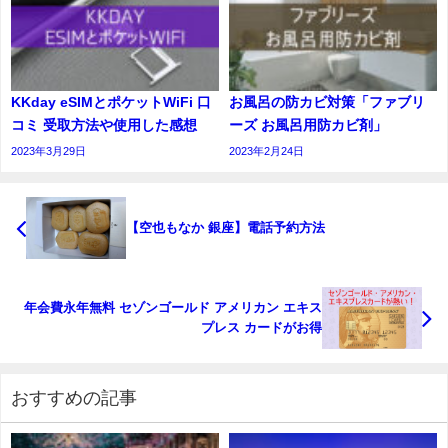
KKday eSIMとポケットWiFi 口
お風呂の防カビ対策「ファブリ
コミ 受取方法や使用した感想
ーズ お風呂用防カビ剤」
2023年3月29日
2023年2月24日
【空也もなか 銀座】電話予約方法
年会費永年無料 セゾンゴールド アメリカン エキス
プレス カードがお得
おすすめの記事