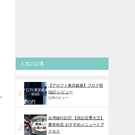
人気の記事
【アロフト東京銀座】ブログ宿
泊記 レビュー
ル
11件のビュー
台湾旅行記⑦ 【洪記豆漿大王】
農安街店 おすすめメニューとア
クセス