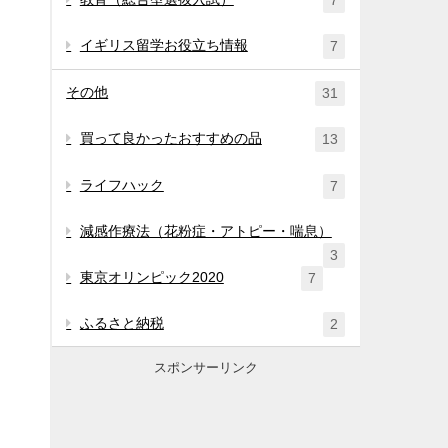
7
イギリス留学お役立ち情報
7
その他
31
買って良かったおすすめの品
13
ライフハック
7
減感作療法（花粉症・アトピー・喘息）
3
東京オリンピック2020
7
ふるさと納税
2
スポンサーリンク