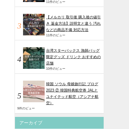
11件のビュー
【メルカリ 取引後 購入後の値引
き 返金方法】説明文と違う 汚れ
などの商品不備 対応方法
11件のビュー
台湾スターバックス 漁師バッグ
限定グッズ ドリンク おすすめの
店舗
10件のビュー
韓国 ソウル 母娘旅行記 ブログ
2023 ② 韓国特典航空券 JALと
ユナイテッド航空（アシアナ航
空）
9件のビュー
アーカイブ