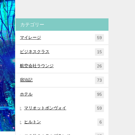
カテゴリー
マイレージ
59
ビジネスクラス
15
航空会社ラウンジ
26
宿泊記
73
ホテル
95
マリオットボンヴォイ
59
ヒルトン
6