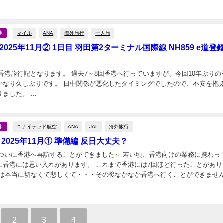
日
マイル
ANA
海外旅行
一人旅
港
2025年11月② 1日目 羽田第2ターミナル国際線 NH859 e道登録
月の香港旅行記となります。 過去7～8回香港へ行っていますが、今回10年ぶりの
かなり久しぶりです。 日中関係が悪化したタイミングでしたので、不安を抱
らの渡航となりました。 ...
日
ユナイテッド航空
ANA
JAL
海外旅行
港
 2025年11月① 準備編 反日大丈夫？
月、ついに香港へ再訪することができました～ 若い頃、香港向けの業務に携わっ
に香港には思い入れがあります。 これまで香港には7回ほど行ったことがあり
動は本当に切なくて悲しくて・・・その後なかなか香港へ行くことができませ
年に香港旅行を計画していましたが、渡航...
2
3
4