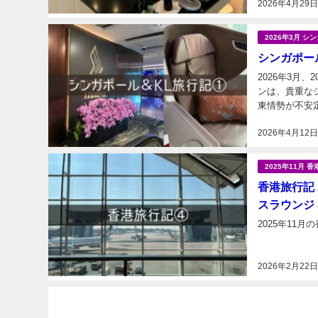
2026年4月29
ル１ アシアナ
2026年3月 
シンガポール
2026年3月、
ンは、貴重な
東情勢が不安
2026年4月12
2025年11月 香
香港旅行記 
スラウンジ J
2025年11
2026年2月22