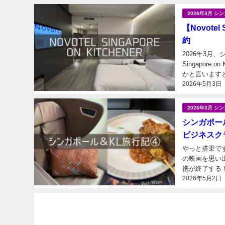
2026年3月 
【Novote
約
2026年3月
Singapore 
2026年5月3日
2026年3月 
シンガポール
ビジネスクラ
やっと搭乗で
の映画を思い出します（違） 今回の旅行計画
携が終了する
2026年5月2日
ャンス！！から