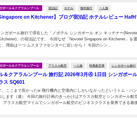
宿泊記
ホテル
海外旅行
一人旅
シンガポール＆クアラルンプール
l Singapore on Kitchener】ブログ宿泊記 ホテルレビュー Haf
、シンガポール旅行で滞在した「ノボテル シンガポール オン キッチナー(Novote
on Kitchener)」の宿泊記です。 今回なぜ「Novotel Singapore on Kitchener」
かと言いますと、理由は一つ ムスタファセンターに近いから！ 今回のシン...
アラスカ航空
一人旅
特典航空券
シンガポール旅行
シンガポール＆クアラルンプール
＆クアラルンプール 旅行記 2026年3月④ 1日目 シンガポー
ス SQ601
す。ここまで長かったw 飛行機内と空港内にしかいなかったというトム・ハ
のきっかけはアラスカ航空とシンガポール航空の提
！ アラスカ航空マイルでシンガポール航空のビジネスクラスを発券できる最
始まりました～ そして、せっかく乗るなら...