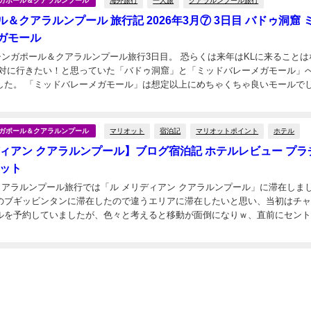
海外旅行
一人旅
クアラルンプール旅行
シンガポール＆クアラルンプール
＆クアラルンプール 旅行記 2026年3月⑦ 3日目 バドゥ洞窟 
ガモール
のシンガポール＆クアラルンプール旅行3日目。 恐らくは来年はKLに来ることは
絶対に行きたい！と思っていた「バドゥ洞窟」と「ミッドバレーメガモール」
した。 「ミッドバレーメガモール」は想定以上にめちゃくちゃ良いモールで
でおすすめです。 ...
マリオット
宿泊記
マリオットポイント
ホテル
シンガポール＆クアラルンプール
ディアン クアラルンプール】ブログ宿泊記 ホテルレビュー プラ
オット
のクアラルンプール旅行では「ル メリディアン クアラルンプール」に滞在しま
のブギッビンタンに滞在したので違うエリアに滞在したいと思い、当初はチ
ルを予約していましたが、色々と考えると移動が面倒になりｗ、直前にセン
日
リディアン クアラルンプール」を予約...