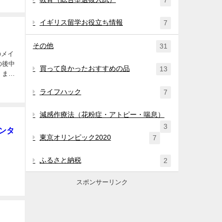
7
イギリス留学お役立ち情報
7
その他
31
の後中
買って良かったおすすめの品
13
 まず
ライフハック
7
減感作療法（花粉症・アトピー・喘息）
3
カンタ
東京オリンピック2020
7
ふるさと納税
2
スポンサーリンク