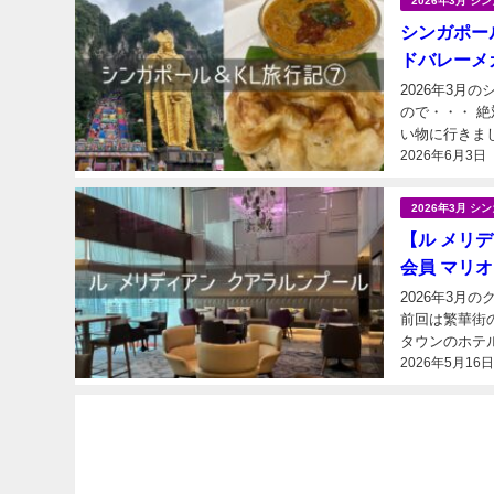
2026年3月 
シンガポール
ドバレーメ
2026年3月
ので・・・ 
い物に行きま
2026年6月3日
2026年3月 
【ル メリ
会員 マリ
2026年3月
前回は繁華街
タウンのホテ
2026年5月16
にある「ル メ