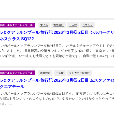
マイル
海外旅行
一人旅
ラウンジ
シンガポール＆クアラルンプール
＆クアラルンプール 旅行記 2026年3月⑥ 2日目 シルバーク
ネスクラス SQ122
のシンガポールとクアラルンプール旅行2日目。 ホテルをチェックアウトしてチ
港ランキングで何度も1位に輝く、東南アジア最大の
ャンギ空港」 いつ来ても快適でとても素敵な空港です。 自動で動く車いす（
来感！！ 推しグループメンバー...
海外旅行
一人旅
シンガポール旅行
シンガポール＆クアラルンプール
＆クアラルンプール 旅行記 2026年3月⑤ 2日目 ムスタファ
スクエアモール
のシンガポールとクアラルンプール旅行記2日目です。 前夜遅くにホテルにチェ
 今回はトランジットのようなものなので、やりたいことだけサクッとやって
ギ空港へ戻ります。 ...