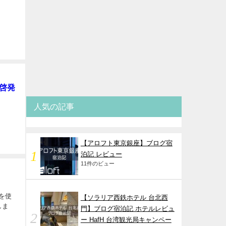
 啓発
人気の記事
【アロフト東京銀座】ブログ宿
泊記 レビュー
11件のビュー
ンを使
【ソラリア西鉄ホテル 台北西
しま
門】ブログ宿泊記 ホテルレビュ
ー HafH 台湾観光局キャンペー