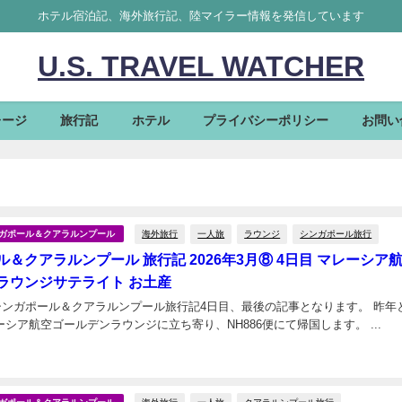
ホテル宿泊記、海外旅行記、陸マイラー情報を発信しています
U.S. TRAVEL WATCHER
レージ
旅行記
ホテル
プライバシーポリシー
お問い
海外旅行
一人旅
ラウンジ
シンガポール旅行
シンガポール＆クアラルンプール
＆クアラルンプール 旅行記 2026年3月⑧ 4日目 マレーシア
ラウンジサテライト お土産
のシンガポール＆クアラルンプール旅行記4日目、最後の記事となります。 昨年
同じく、マレーシア航空ゴールデンラウンジに立ち寄り、NH886便にて帰国します。 ...