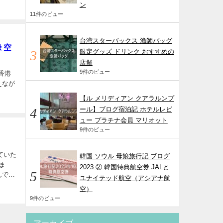
ン
11件のビュー
台湾スターバックス 漁師バッグ
 空
限定グッズ ドリンク おすすめの
店舗
9件のビュー
香港
えなが
【ル メリディアン クアラルンプ
ール】ブログ宿泊記 ホテルレビ
ュー プラチナ会員 マリオット
9件のビュー
ていた
韓国 ソウル 母娘旅行記 ブログ
ま
2023 ② 韓国特典航空券 JALと
んでし
ユナイテッド航空（アシアナ航
空）
9件のビュー