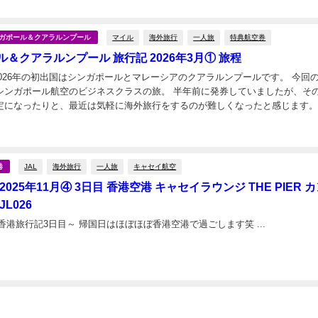
日
航空ラウン...
マイル
海外旅行
一人旅
特典航空券
シンガポール＆クアラルンプール
＆クアラルンプール 旅行記 2026年3月① 旅程
2026年の初出国はシンガポールとマレーシアのクアラルンプールです。 今回のメイ
シンガポール航空のビジネスクラスの旅。 半年前に発券していましたが、そ
定になったりと、最近は気軽に海外旅行をするのが難しくなったと感じます。
は旅程編です。 ルート 今回は行きたい場...
日
JAL
海外旅行
一人旅
キャセイ航空
港
2025年11月④ 3日目 香港空港 キャセイラウンジ THE PIER 
L026
月の香港旅行記3日目～ 帰国日はほぼほぼ香港空港で過ごします笑 ...
日