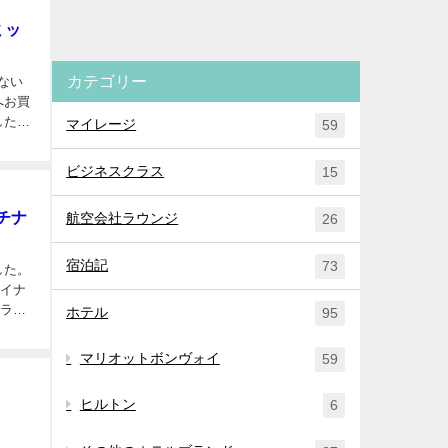
ミッ
カテゴリー
ない
へお買
したの
マイレージ
59
ビジネスクラス
15
チナ
航空会社ラウンジ
26
宿泊記
73
した。
ャイナ
トラル
ホテル
95
マリオットボンヴォイ
59
ヒルトン
6