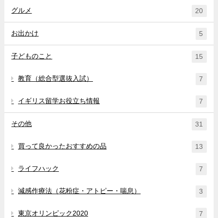
グルメ
20
お出かけ
5
子どものこと
15
教育（総合型選抜入試）
7
イギリス留学お役立ち情報
7
その他
31
買って良かったおすすめの品
13
ライフハック
7
減感作療法（花粉症・アトピー・喘息）
3
東京オリンピック2020
7