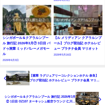
2026年6月5日
シンガポール＆クアラルンプー
【ル メリディアン クアラルンプ
ル 旅行記 2026年3月⑦ 3日目 バ
ール】ブログ宿泊記 ホテルレビ
ドゥ洞窟 ミッドバレーメガモー
ュー プラチナ会員 マリオット
ル
2026年5月16日
2026年6月3日
【紫翠 ラグジュアリーコレクションホテル 奈良】
ブログ宿泊記 ホテルレビュー プラチナ会員 マリオ
ット
シンガポール＆クアラルンプール 旅行記 2026年3月
② 1日目 OZ107 ターキッシュ航空ラウンジ 仁川タ