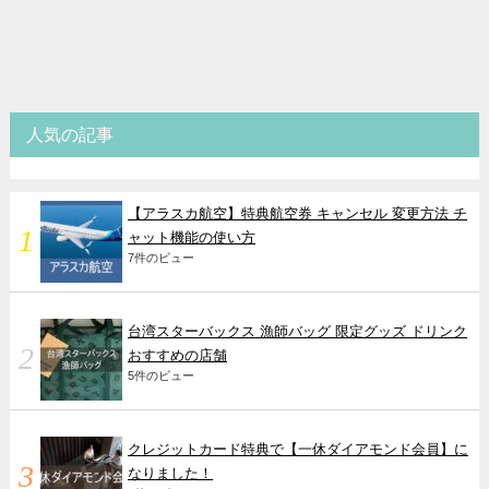
人気の記事
【アラスカ航空】特典航空券 キャンセル 変更方法 チ
ャット機能の使い方
7件のビュー
台湾スターバックス 漁師バッグ 限定グッズ ドリンク
おすすめの店舗
5件のビュー
クレジットカード特典で【一休ダイアモンド会員】に
なりました！