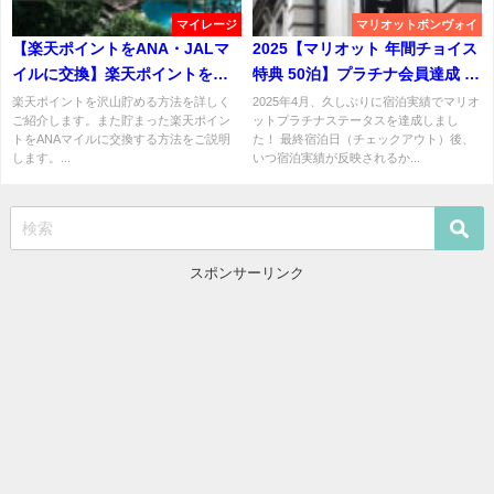
マイレージ
マリオットボンヴォイ
【楽天ポイントをANA・JALマ
2025【マリオット 年間チョイス
イルに交換】楽天ポイントを大
特典 50泊】プラチナ会員達成 い
量に貯める方法
つ反映される？
楽天ポイントを沢山貯める方法を詳しく
2025年4月、久しぶりに宿泊実績でマリオ
ご紹介します。また貯まった楽天ポイン
ットプラチナステータスを達成しまし
トをANAマイルに交換する方法をご説明
た！ 最終宿泊日（チェックアウト）後、
します。...
いつ宿泊実績が反映されるか...
スポンサーリンク