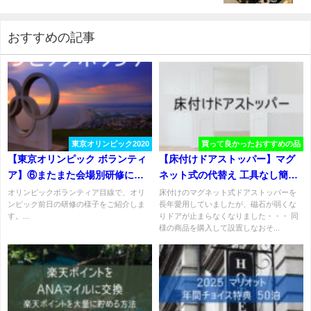
ーミナル移動
おすすめの記事
東京オリンピック2020
買って良かったおすすめの品
【東京オリンピック ボランティ
【床付けドアストッパー】マグ
ア】⑥またまた会場別研修に行
ネット式の代替え 工具なし簡単
ってきた
設置 強風対策
オリンピックボランティア目線で、オリ
床付けのマグネット式ドアストッパーを
ンピック前日の研修の様子をご紹介しま
長年愛用していましたが、磁石が弱くな
す。...
りドアが止まらなくなりました・・・ 同
様の商品を購入して設置しなおそ...