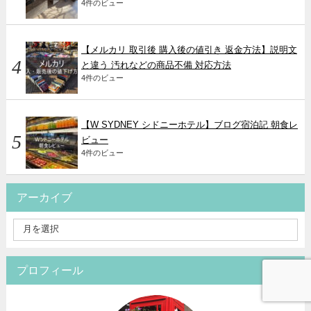
4件のビュー
【メルカリ 取引後 購入後の値引き 返金方法】説明文
と違う 汚れなどの商品不備 対応方法
4件のビュー
【W SYDNEY シドニーホテル】ブログ宿泊記 朝食レ
ビュー
4件のビュー
アーカイブ
プロフィール