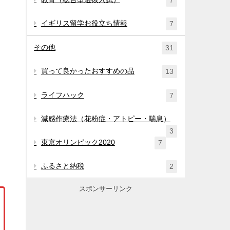
7
イギリス留学お役立ち情報
7
その他
31
買って良かったおすすめの品
13
ライフハック
7
減感作療法（花粉症・アトピー・喘息）
3
東京オリンピック2020
7
ふるさと納税
2
スポンサーリンク