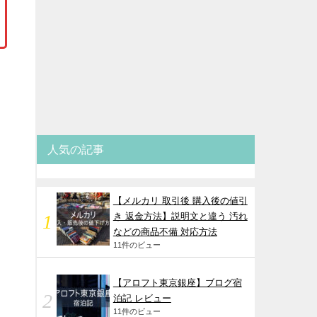
人気の記事
【メルカリ 取引後 購入後の値引
き 返金方法】説明文と違う 汚れ
などの商品不備 対応方法
11件のビュー
【アロフト東京銀座】ブログ宿
泊記 レビュー
11件のビュー