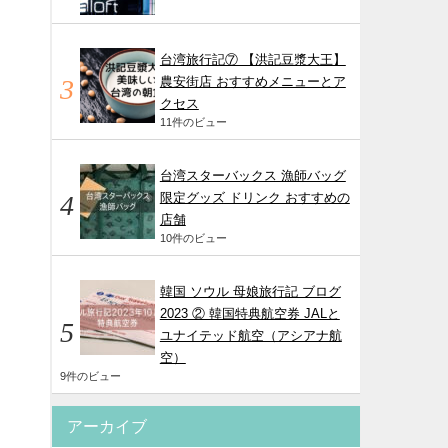
台湾旅行記⑦ 【洪記豆漿大王】
農安街店 おすすめメニューとア
クセス
11件のビュー
台湾スターバックス 漁師バッグ
限定グッズ ドリンク おすすめの
店舗
10件のビュー
韓国 ソウル 母娘旅行記 ブログ
2023 ② 韓国特典航空券 JALと
ユナイテッド航空（アシアナ航
空）
9件のビュー
アーカイブ