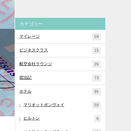
カテゴリー
マイレージ
59
ビジネスクラス
15
航空会社ラウンジ
26
宿泊記
73
ホテル
95
マリオットボンヴォイ
59
ヒルトン
6