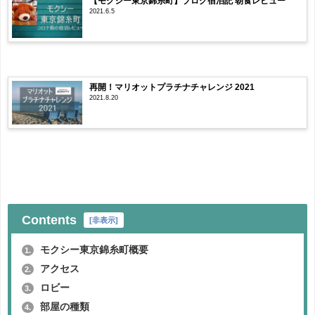
【モクシー東京錦糸町】ブログ宿泊記 朝食レビュー
2021.6.5
再開！マリオットプラチナチャレンジ 2021
2021.8.20
Contents
[
非表示
]
モクシー東京錦糸町概要
1.
アクセス
2.
ロビー
3.
部屋の種類
4.