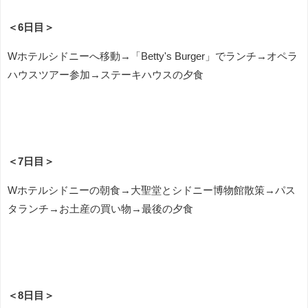
＜6日目＞
Wホテルシドニーへ移動→「Betty's Burger」でランチ→オペラ
ハウスツアー参加→ステーキハウスの夕食
＜7日目＞
Wホテルシドニーの朝食→大聖堂とシドニー博物館散策→パス
タランチ→お土産の買い物→最後の夕食
＜8日目＞