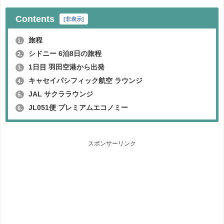
Contents
[
非表示
]
旅程
1.
シドニー 6泊8日の旅程
2.
1日目 羽田空港から出発
3.
キャセイパシフィック航空 ラウンジ
4.
JAL サクララウンジ
5.
JL051便 プレミアムエコノミー
6.
スポンサーリンク