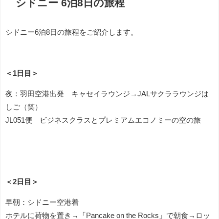
シドニー 6泊8日の旅程
シドニー6泊8日の旅程をご紹介します。
＜1日目＞
夜：羽田空港出発 キャセイラウンジ→JALサクララウンジは
しご（笑）
JL051便 ビジネスクラスとプレミアムエコノミーの空の旅
＜2日目＞
早朝：シドニー空港着
ホテルに荷物を置き→「Pancake on the Rocks」で朝食→ロッ