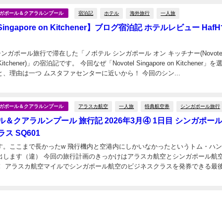
宿泊記
ホテル
海外旅行
一人旅
シンガポール＆クアラルンプール
l Singapore on Kitchener】ブログ宿泊記 ホテルレビュー Haf
、シンガポール旅行で滞在した「ノボテル シンガポール オン キッチナー(Novote
on Kitchener)」の宿泊記です。 今回なぜ「Novotel Singapore on Kitchener」
かと言いますと、理由は一つ ムスタファセンターに近いから！ 今回のシン...
アラスカ航空
一人旅
特典航空券
シンガポール旅行
シンガポール＆クアラルンプール
＆クアラルンプール 旅行記 2026年3月④ 1日目 シンガポー
ス SQ601
す。ここまで長かったw 飛行機内と空港内にしかいなかったというトム・ハ
のきっかけはアラスカ航空とシンガポール航空の提
！ アラスカ航空マイルでシンガポール航空のビジネスクラスを発券できる最
始まりました～ そして、せっかく乗るなら...