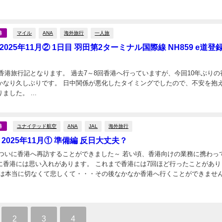
日
マイル
ANA
海外旅行
一人旅
港
2025年11月② 1日目 羽田第2ターミナル国際線 NH859 e道登録
月の香港旅行記となります。 過去7～8回香港へ行っていますが、今回10年ぶりの
かなり久しぶりです。 日中関係が悪化したタイミングでしたので、不安を抱
らの渡航となりました。 ...
日
ユナイテッド航空
ANA
JAL
海外旅行
港
 2025年11月① 準備編 反日大丈夫？
月、ついに香港へ再訪することができました～ 若い頃、香港向けの業務に携わっ
に香港には思い入れがあります。 これまで香港には7回ほど行ったことがあり
動は本当に切なくて悲しくて・・・その後なかなか香港へ行くことができませ
年に香港旅行を計画していましたが、渡航...
2
3
4