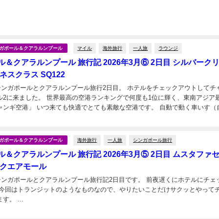
マイル
海外旅行
一人旅
ラウンジ
シンガポール＆クアラルンプール
＆クアラルンプール 旅行記 2026年3月⑥ 2日目 シルバーク
ネスクラス SQ122
のシンガポールとクアラルンプール旅行2日目。 ホテルをチェックアウトしてチ
港ランキングで何度も1位に輝く、東南アジア最大の
ャンギ空港」 いつ来ても快適でとても素敵な空港です。 自動で動く車いす（
来感！！ 推しグループメンバー...
海外旅行
一人旅
シンガポール旅行
シンガポール＆クアラルンプール
＆クアラルンプール 旅行記 2026年3月⑤ 2日目 ムスタファ
スクエアモール
のシンガポールとクアラルンプール旅行記2日目です。 前夜遅くにホテルにチェ
 今回はトランジットのようなものなので、やりたいことだけサクッとやって
ギ空港へ戻ります。 ...