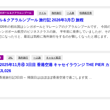
日
航空ラウン...
マイル
海外旅行
一人旅
特典航空券
シンガポール＆クアラルンプール
＆クアラルンプール 旅行記 2026年3月① 旅程
2026年の初出国はシンガポールとマレーシアのクアラルンプールです。 今回のメイ
シンガポール航空のビジネスクラスの旅。 半年前に発券していましたが、そ
定になったりと、最近は気軽に海外旅行をするのが難しくなったと感じます。
は旅程編です。 ルート 今回は行きたい場...
日
JAL
海外旅行
一人旅
キャセイ航空
港
2025年11月④ 3日目 香港空港 キャセイラウンジ THE PIER 
L026
月の香港旅行記3日目～ 帰国日はほぼほぼ香港空港で過ごします笑 ...
日