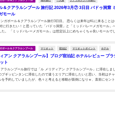
海外旅行
一人旅
クアラルンプール旅行
シンガポール＆クアラルンプール
＆クアラルンプール 旅行記 2026年3月⑦ 3日目 バドゥ洞窟 
ガモール
のシンガポール＆クアラルンプール旅行3日目。 恐らくは来年はKLに来ることは
絶対に行きたい！と思っていた「バドゥ洞窟」と「ミッドバレーメガモール」
した。 「ミッドバレーメガモール」は想定以上にめちゃくちゃ良いモールで
でおすすめです。 ...
マリオット
宿泊記
マリオットポイント
ホテル
シンガポール＆クアラルンプール
ディアン クアラルンプール】ブログ宿泊記 ホテルレビュー プラ
オット
のクアラルンプール旅行では「ル メリディアン クアラルンプール」に滞在しま
のブギッビンタンに滞在したので違うエリアに滞在したいと思い、当初はチ
ルを予約していましたが、色々と考えると移動が面倒になりｗ、直前にセン
日
リディアン クアラルンプール」を予約...