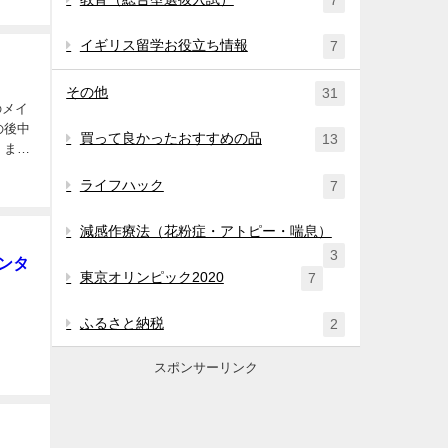
7
イギリス留学お役立ち情報
7
その他
31
の後中
買って良かったおすすめの品
13
 まず
ライフハック
7
減感作療法（花粉症・アトピー・喘息）
3
カンタ
東京オリンピック2020
7
ふるさと納税
2
スポンサーリンク