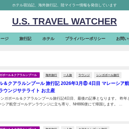
ホテル宿泊記、海外旅行記、陸マイラー情報を発信しています
U.S. TRAVEL WATCHER
レージ
旅行記
ホテル
プライバシーポリシー
お問い
海外旅行
一人旅
ラウンジ
シンガポール旅行
シンガポール＆クアラルンプール
＆クアラルンプール 旅行記 2026年3月⑧ 4日目 マレーシア
ラウンジサテライト お土産
のシンガポール＆クアラルンプール旅行記4日目、最後の記事となります。 昨年
同じく、マレーシア航空ゴールデンラウンジに立ち寄り、NH886便にて帰国します。 ...