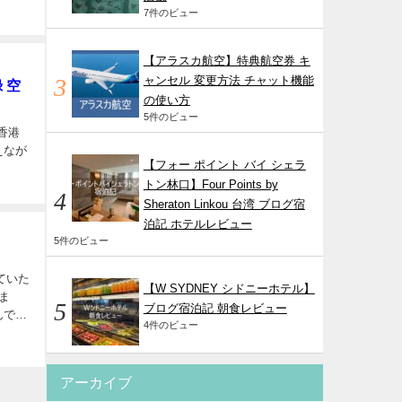
7件のビュー
【アラスカ航空】特典航空券 キ
ャンセル 変更方法 チャット機能
 空
の使い方
5件のビュー
香港
えなが
【フォー ポイント バイ シェラ
トン林口】Four Points by
Sheraton Linkou 台湾 ブログ宿
泊記 ホテルレビュー
5件のビュー
ていた
【W SYDNEY シドニーホテル】
ま
ブログ宿泊記 朝食レビュー
んでし
4件のビュー
アーカイブ