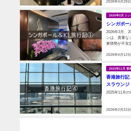
2026年4月29
ル１ アシアナ
2026年3月 
シンガポール
2026年3月、
ンは、貴重な
東情勢が不安
2026年4月12
2025年11月 香
香港旅行記 
スラウンジ J
2025年11
2026年2月22