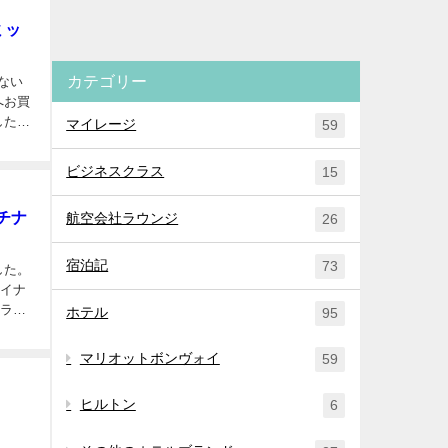
ミッ
カテゴリー
ない
へお買
したの
マイレージ
59
ビジネスクラス
15
チナ
航空会社ラウンジ
26
宿泊記
73
した。
ャイナ
トラル
ホテル
95
マリオットボンヴォイ
59
ヒルトン
6