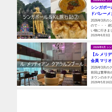
2026年3月 
シンガポール
ドバレーメ
2026年3月
ので・・・ 
い物に行きま
2026年6月3日
2026年3月 
【ル メリ
会員 マリ
2026年3月
前回は繁華街
タウンのホテ
2026年5月16
にある「ル メ