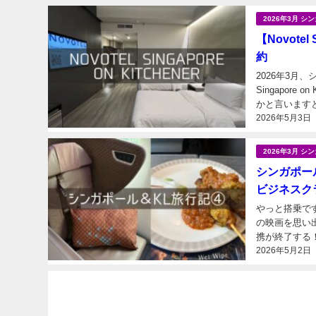
2026年3月 
【Novote
約
2026年3月
Singapore 
2026年5月3日
2026年3月 
シンガポール
ビジネスクラ
やっと搭乗で
の映画を思い出します（違） 今回の旅行計画
携が終了する
2026年5月2日
ャンス！！から