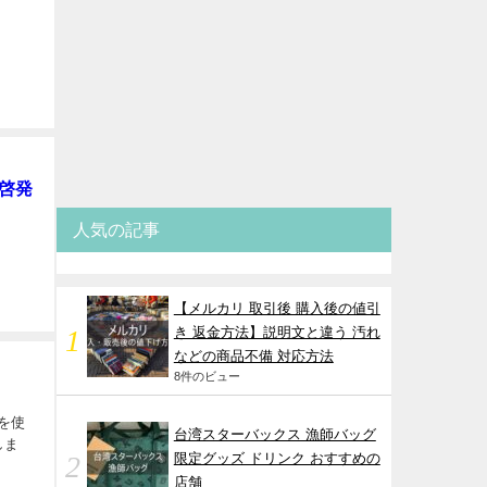
 啓発
人気の記事
【メルカリ 取引後 購入後の値引
き 返金方法】説明文と違う 汚れ
などの商品不備 対応方法
8件のビュー
ンを使
台湾スターバックス 漁師バッグ
しま
限定グッズ ドリンク おすすめの
店舗