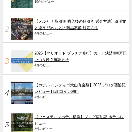
10件のビュー
【メルカリ 取引後 購入後の値引き 返金方法】説明文
と違う 汚れなどの商品不備 対応方法
4件のビュー
2025【マリオット プラチナ修行】カード決済400万円
いつ反映？確認方法
4件のビュー
【ホテル インディゴ犬山有楽苑】2023 ブログ宿泊記
レビュー HafHコイン利用
4件のビュー
【ウェスティンホテル横浜】ブログ宿泊記 ホテルレ
ビュー
3件のビュー