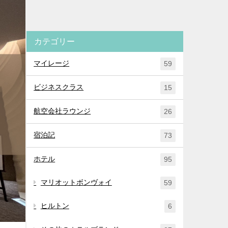
カテゴリー
マイレージ
59
ビジネスクラス
15
航空会社ラウンジ
26
宿泊記
73
ホテル
95
マリオットボンヴォイ
59
ヒルトン
6