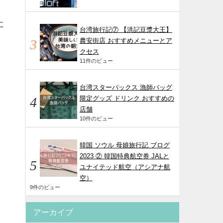
に
台湾旅行記⑦ 【洪記豆漿大王】
農安街店 おすすめメニューとア
クセス
11件のビュー
台湾スターバックス 漁師バッグ
限定グッズ ドリンク おすすめの
店舗
10件のビュー
韓国 ソウル 母娘旅行記 ブログ
2023 ② 韓国特典航空券 JALと
ユナイテッド航空（アシアナ航
空）
9件のビュー
アーカイブ