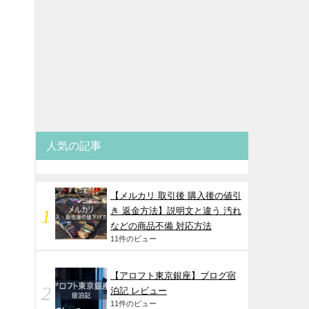
人気の記事
【メルカリ 取引後 購入後の値引
き 返金方法】説明文と違う 汚れ
などの商品不備 対応方法
11件のビュー
【アロフト東京銀座】ブログ宿
泊記 レビュー
ン
11件のビュー