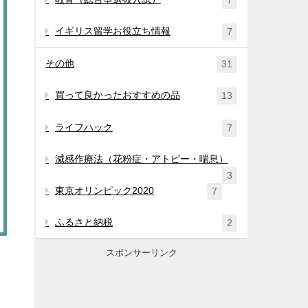
7
イギリス留学お役立ち情報
7
その他
31
買って良かったおすすめの品
13
ライフハック
7
減感作療法（花粉症・アトピー・喘息）
3
東京オリンピック2020
7
ふるさと納税
2
スポンサーリンク