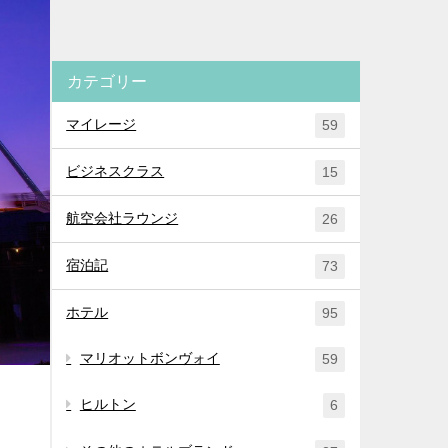
カテゴリー
マイレージ
59
ビジネスクラス
15
航空会社ラウンジ
26
宿泊記
73
ホテル
95
マリオットボンヴォイ
59
ヒルトン
6