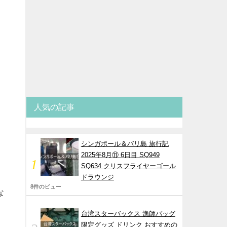
人気の記事
シンガポール＆バリ島 旅行記
2025年8月⑪ 6日目 SQ949
SQ634 クリスフライヤーゴール
ドラウンジ
8件のビュー
な
台湾スターバックス 漁師バッグ
限定グッズ ドリンク おすすめの