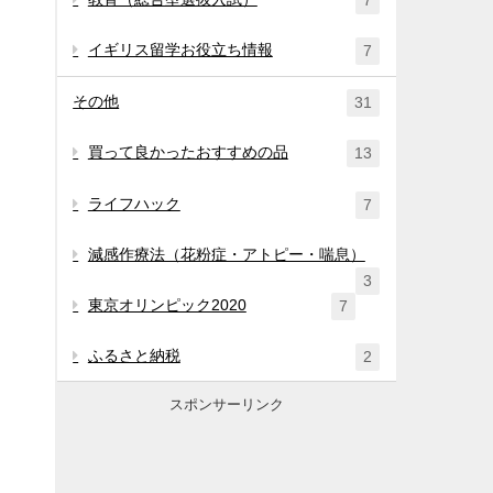
7
イギリス留学お役立ち情報
7
その他
31
買って良かったおすすめの品
13
ライフハック
7
減感作療法（花粉症・アトピー・喘息）
3
東京オリンピック2020
7
ふるさと納税
2
スポンサーリンク