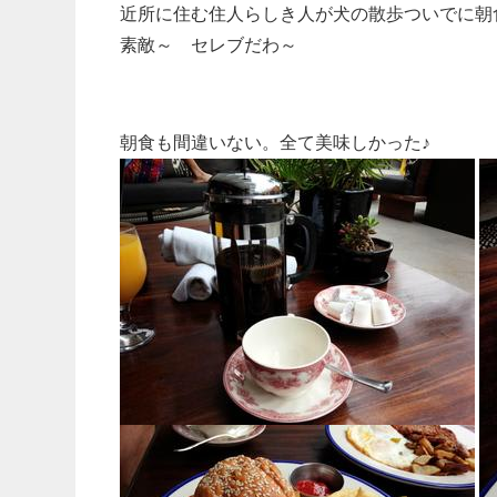
近所に住む住人らしき人が犬の散歩ついでに朝
素敵～ セレブだわ～
朝食も間違いない。全て美味しかった♪