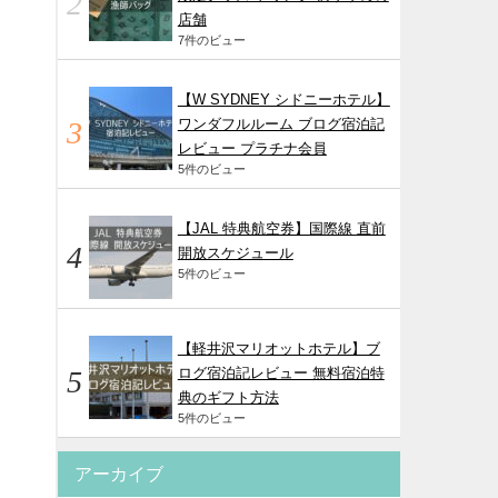
店舗
7件のビュー
【W SYDNEY シドニーホテル】
ワンダフルルーム ブログ宿泊記
レビュー プラチナ会員
5件のビュー
【JAL 特典航空券】国際線 直前
開放スケジュール
5件のビュー
【軽井沢マリオットホテル】ブ
ログ宿泊記レビュー 無料宿泊特
典のギフト方法
5件のビュー
アーカイブ
。