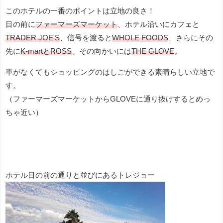
このホテルの一番のポイントは立地の良さ！
目の前に
ファーマーズマーケット
、ホテル沿いにカフェと
TRADER JOE'S
、信号を渡ると
WHOLE FOODS
、さらにその
先に
K-martとROSS
、その向かいには
THE GLOVE
。
車がなくてもショッピングのはしごができる素晴らしい立地で
す。
（ファーマーズマーケットからGLOVEに通り抜けするとめっ
ちゃ近い）
ホテル目の前の通りと並びにあるトレジョー