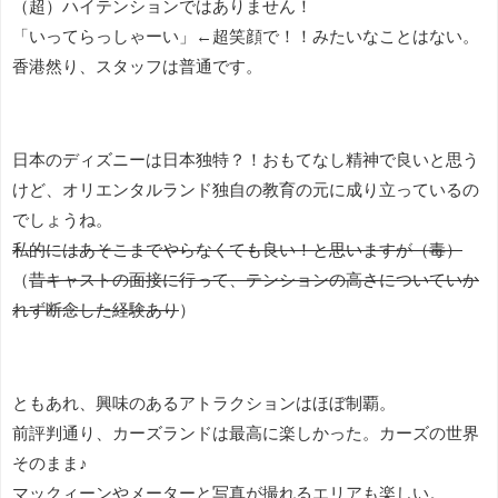
（超）ハイテンションではありません！
「いってらっしゃーい」←超笑顔で！！みたいなことはない。
香港然り、スタッフは普通です。
日本のディズニーは日本独特？！おもてなし精神で良いと思う
けど、オリエンタルランド独自の教育の元に成り立っているの
でしょうね。
私的にはあそこまでやらなくても良い！と思いますが（毒）
（
昔キャストの面接に行って、テンションの高さについていか
れず断念した経験あり
）
ともあれ、興味のあるアトラクションはほぼ制覇。
前評判通り、カーズランドは最高に楽しかった。カーズの世界
そのまま♪
マックィーンやメーターと写真が撮れるエリアも楽しい。