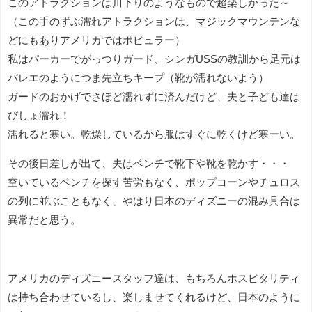
このアトラクションは川下りのようなもので超楽しかった～
（この手のずぶ濡れアトラクションは、マジックマウンテンな
どにもありアメリカではポピュラー）
私はパーカーでがっつりガード、シンガUSSの教訓から足元は
バレエのようにつま先立ちキープ（靴が濡れないよう）
ガードのおかげでさほど濡れずに済んだけど、夫と子ども達は
びしょ濡れ！
濡れると寒い。乾燥しているから服はすぐに乾くけど寒ーい。
その後日差しが出て、夫はベンチで靴下や靴を乾かす・・・
空いているベンチを探す苦労もなく、ポップコーンやチュロス
の列に並ぶこともなく、やはり日本のディズニーの混み具合は
異常だと思う。
アメリカのディズニースタッフ達は、もちろんホスピタリティ
は持ち合わせているし、楽しませてくれるけど、日本のように