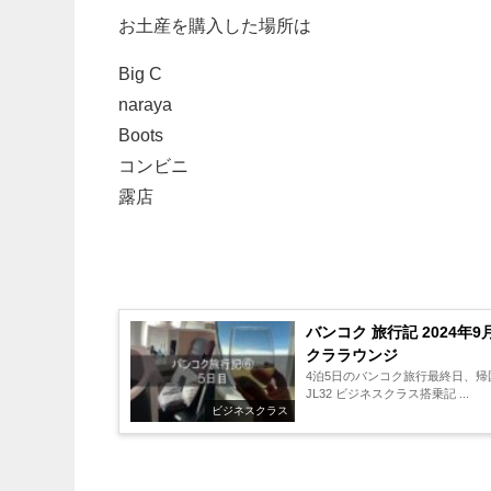
お土産を購入した場所は
Big C
naraya
Boots
コンビニ
露店
バンコク 旅行記 2024年9
クララウンジ
4泊5日のバンコク旅行最終日、帰国編となります。 スワンナプーム空港 キャ
JL32 ビジネスクラス搭乗記 ...
ビジネスクラス