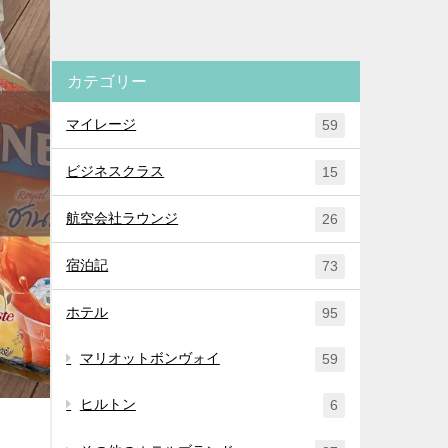
カテゴリー
マイレージ
59
ビジネスクラス
15
航空会社ラウンジ
26
宿泊記
73
ホテル
95
マリオットボンヴォイ
59
ヒルトン
6