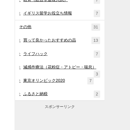
7
イギリス留学お役立ち情報
7
その他
31
買って良かったおすすめの品
13
ライフハック
7
減感作療法（花粉症・アトピー・喘息）
3
東京オリンピック2020
7
ふるさと納税
2
スポンサーリンク