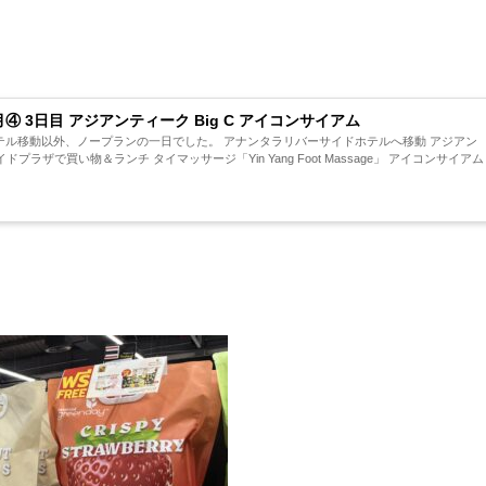
月④ 3日目 アジアンティーク Big C アイコンサイアム
ランの一日でした。 アナンタラリバーサイドホテルへ移動 アジアン
イドプラザで買い物＆ランチ タイマッサージ「Yin Yang Foot Massage」 アイコンサイアム