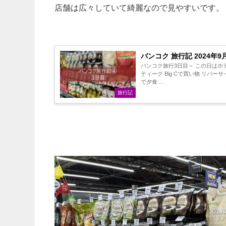
店舗は広々していて綺麗なので見やすいです。
バンコク 旅行記 2024年9
バンコク旅行3日目～ この日はホテル移動以外、ノープ
ティーク Big Cで買い物 リバーサ
で夕食 ...
旅行記