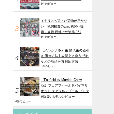
5件のビュー
イギリスへ送った荷物が届かな
い「税関検査のため税関へ提
示」表示 現地での追跡方法
5件のビュー
【メルカリ 取引後 購入後の値引
き 返金方法】説明文と違う 汚れ
などの商品不備 対応方法
5件のビュー
【Fairfield by Marriott Chow
Kit】フェアフィールドバイマリ
オット クアラルンプール ブログ
宿泊記 ホテルレビュー
4件のビュー