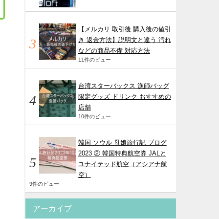
【メルカリ 取引後 購入後の値引
き 返金方法】説明文と違う 汚れ
などの商品不備 対応方法
11件のビュー
台湾スターバックス 漁師バッグ
限定グッズ ドリンク おすすめの
店舗
10件のビュー
韓国 ソウル 母娘旅行記 ブログ
2023 ② 韓国特典航空券 JALと
ユナイテッド航空（アシアナ航
空）
9件のビュー
アーカイブ