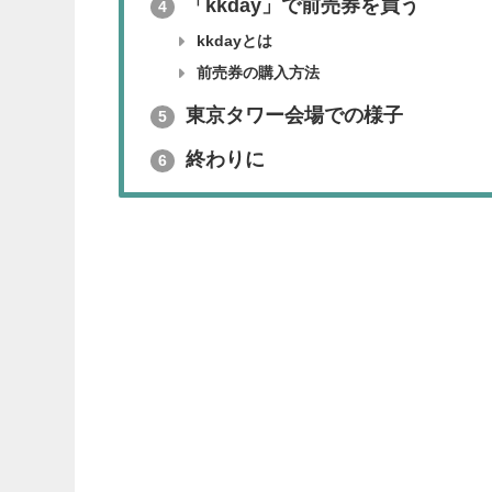
「kkday」で前売券を買う
4
kkdayとは
前売券の購入方法
東京タワー会場での様子
5
終わりに
6