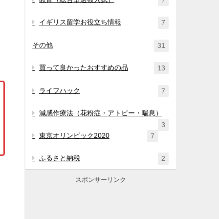
7
イギリス留学お役立ち情報
7
その他
31
買って良かったおすすめの品
13
ライフハック
7
減感作療法（花粉症・アトピー・喘息）
3
東京オリンピック2020
7
ふるさと納税
2
スポンサーリンク