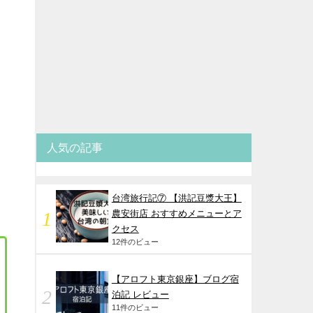
人気の記事
台湾旅行記⑦ 【洪記豆漿大王】
農安街店 おすすめメニューとア
クセス
12件のビュー
【アロフト東京銀座】ブログ宿
泊記 レビュー
11件のビュー