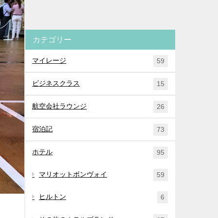
カテゴリー
マイレージ
59
ビジネスクラス
15
航空会社ラウンジ
26
宿泊記
73
ホテル
95
マリオットボンヴォイ
59
ヒルトン
6