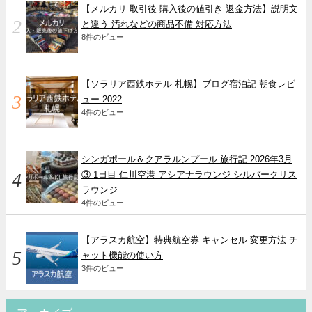
【メルカリ 取引後 購入後の値引き 返金方法】説明文
と違う 汚れなどの商品不備 対応方法
8件のビュー
【ソラリア西鉄ホテル 札幌】ブログ宿泊記 朝食レビ
ュー 2022
4件のビュー
シンガポール＆クアラルンプール 旅行記 2026年3月
③ 1日目 仁川空港 アシアナラウンジ シルバークリス
ラウンジ
4件のビュー
【アラスカ航空】特典航空券 キャンセル 変更方法 チ
ャット機能の使い方
3件のビュー