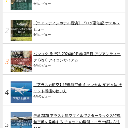
6件のビュー
【ウェスティンホテル横浜】ブログ宿泊記 ホテルレ
ビュー
5件のビュー
バンコク 旅行記 2024年9月④ 3日目 アジアンティー
ク Big C アイコンサイアム
4件のビュー
【アラスカ航空】特典航空券 キャンセル 変更方法 チ
ャット機能の使い方
4件のビュー
最新2026 アラスカ航空マイルでスターラックス特典
航空券を発券する チャットの場所・エラー解決方法