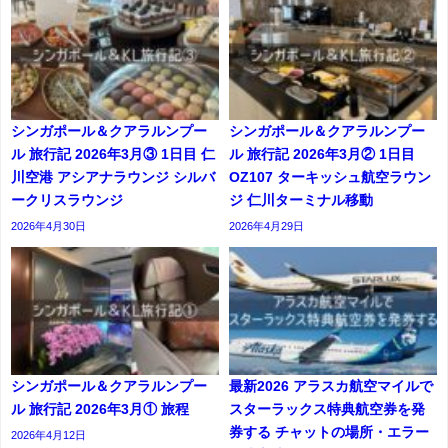
シンガポール＆クアラルンプー
シンガポール＆クアラルンプー
ル 旅行記 2026年3月③ 1日目 仁
ル 旅行記 2026年3月② 1日目
川空港 アシアナラウンジ シルバ
OZ107 ターキッシュ航空ラウン
ークリスラウンジ
ジ 仁川ターミナル移動
2026年4月30日
2026年4月29日
シンガポール＆クアラルンプー
最新2026 アラスカ航空マイルで
ル 旅行記 2026年3月① 旅程
スターラックス特典航空券を発
券する チャットの場所・エラー
2026年4月12日