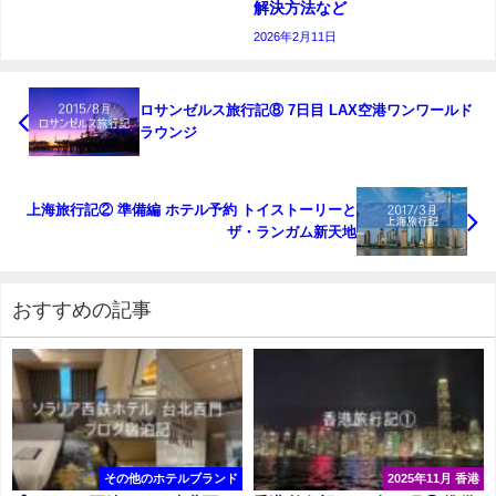
解決方法など
2026年2月11日
ロサンゼルス旅行記⑧ 7日目 LAX空港ワンワールド
ラウンジ
上海旅行記② 準備編 ホテル予約 トイストーリーと
ザ・ランガム新天地
おすすめの記事
その他のホテルブランド
2025年11月 香港