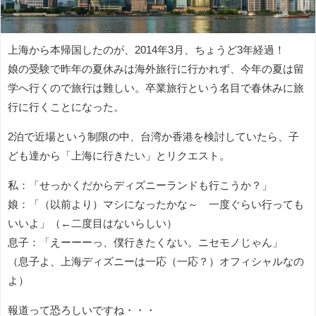
上海から本帰国したのが、2014年3月、ちょうど3年経過！
娘の受験で昨年の夏休みは海外旅行に行かれず、今年の夏は留
学へ行くので旅行は難しい。卒業旅行という名目で春休みに旅
行に行くことになった。
2泊で近場という制限の中、台湾か香港を検討していたら、子
ども達から「上海に行きたい」とリクエスト。
私：「せっかくだからディズニーランドも行こうか？」
娘：「（以前より）マシになったかな～ 一度ぐらい行っても
いいよ」（←二度目はないらしい）
息子：「えーーーっ、僕行きたくない。ニセモノじゃん」
（息子よ、上海ディズニーは一応（一応？）オフィシャルなの
よ）
報道って恐ろしいですね・・・