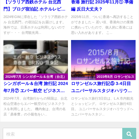
【ソラリア西鉄ホテル 台北西
香港 旅行記 2025年11月① 準備
門】ブログ宿泊記 ホテルレビュ
編 反日大丈夫？
ー HafH 台湾観光局キャンペー
2024年GWに滞在した「ソラリア西鉄ホテ
2025年11月、ついに香港へ再訪すること
ル 台北西門」の宿泊記をお届けします。
ができました～ 若い頃、香港向けの業務
ン
海外では、日系ホテルは利用しないので
に携わっていたので、個人的に香港には
すが・・・ 台湾観光局...
思い入れがあります。 こ...
2024年7月 シンガポール＆台湾（台北）
2015年8月 ロサンゼルス
シンガポール＆台湾 旅行記 2024
ロサンゼルス旅行記⑤ 3-4日目
年7月⑦ エバー航空 ビジネスク
ユニバーサルスタジオハリウッ
ラス 鼎泰豊 BR190 搭乗記
ド FRONT of LINE
2024年7月、台湾旅行からの帰国は、台北
ロサンゼルス旅行3日目は、L.A.市内観光
松山空港からエバー航空のビジネスクラ
とショッピング。 ロサンゼルス旅行4日
スを利用しました。 機内食は、台湾の名
目。 ユニバーサルスタジオハリウッドへ
店「鼎泰豊」の小籠包をい...
ユニバーサルスタジ...