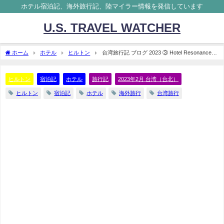
ホテル宿泊記、海外旅行記、陸マイラー情報を発信しています
U.S. TRAVEL WATCHER
ホーム
ホテル
ヒルトン
台湾旅行記 ブログ 2023 ③ Hotel Resonance
Taipei Tapestry Collection by Hilton 宿泊記
ヒルトン
宿泊記
ホテル
旅行記
2023年2月 台湾（台北）
ヒルトン
宿泊記
ホテル
海外旅行
台湾旅行