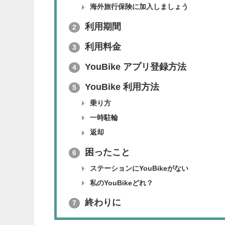
海外旅行保険に加入しましょう
利用期間
2
利用料金
3
YouBike アプリ登録方法
4
YouBike 利用方法
5
乗り方
一時駐輪
返却
困ったこと
6
ステーションにYouBikeがない
私のYouBikeどれ？
終わりに
7