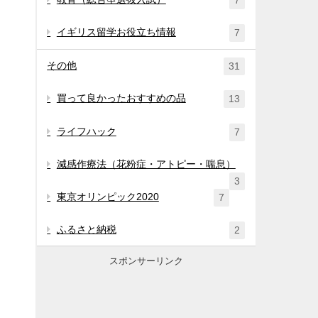
7
イギリス留学お役立ち情報
7
その他
31
買って良かったおすすめの品
13
ライフハック
7
減感作療法（花粉症・アトピー・喘息）
3
東京オリンピック2020
7
ふるさと納税
2
スポンサーリンク