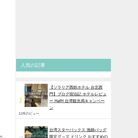
人気の記事
【ソラリア西鉄ホテル 台北西
門】ブログ宿泊記 ホテルレビュ
ー HafH 台湾観光局キャンペー
ン
11件のビュー
台湾スターバックス 漁師バッグ
限定グッズ ドリンク おすすめの
で