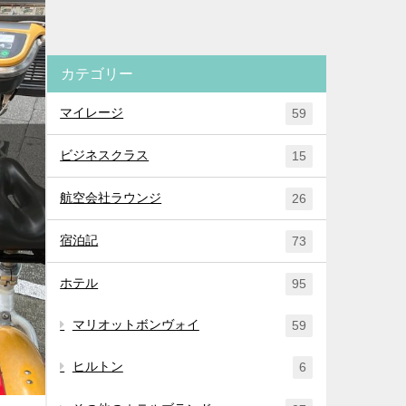
カテゴリー
マイレージ
59
ビジネスクラス
15
航空会社ラウンジ
26
宿泊記
73
ホテル
95
マリオットボンヴォイ
59
ヒルトン
6