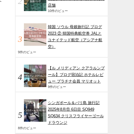
店舗
10件のビュー
韓国 ソウル 母娘旅行記 ブログ
2023 ② 韓国特典航空券 JALと
ユナイテッド航空（アシアナ航
空）
9件のビュー
【ル メリディアン クアラルンプ
ール】ブログ宿泊記 ホテルレビ
ュー プラチナ会員 マリオット
9件のビュー
シンガポール＆バリ島 旅行記
2025年8月⑪ 6日目 SQ949
SQ634 クリスフライヤーゴール
ドラウンジ
8件のビュー