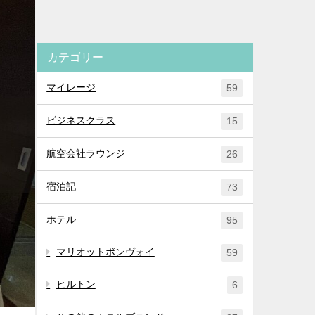
カテゴリー
マイレージ
59
ビジネスクラス
15
航空会社ラウンジ
26
宿泊記
73
ホテル
95
マリオットボンヴォイ
59
ヒルトン
6