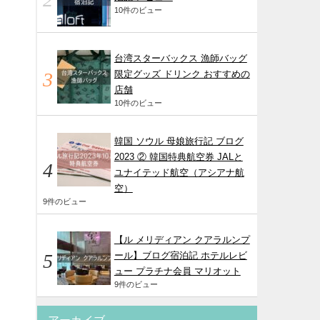
10件のビュー
台湾スターバックス 漁師バッグ
限定グッズ ドリンク おすすめの
店舗
10件のビュー
韓国 ソウル 母娘旅行記 ブログ
2023 ② 韓国特典航空券 JALと
ユナイテッド航空（アシアナ航
空）
9件のビュー
【ル メリディアン クアラルンプ
ール】ブログ宿泊記 ホテルレビ
ュー プラチナ会員 マリオット
9件のビュー