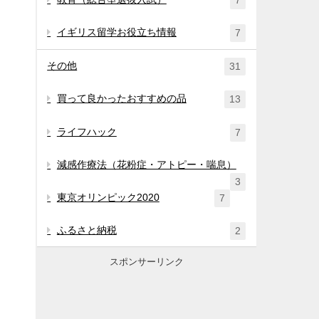
7
イギリス留学お役立ち情報
7
その他
31
買って良かったおすすめの品
13
ライフハック
7
減感作療法（花粉症・アトピー・喘息）
3
東京オリンピック2020
7
ふるさと納税
2
スポンサーリンク