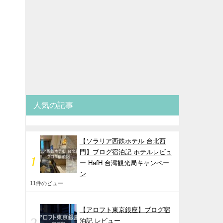
人気の記事
【ソラリア西鉄ホテル 台北西
門】ブログ宿泊記 ホテルレビュ
ー HafH 台湾観光局キャンペー
ン
11件のビュー
【アロフト東京銀座】ブログ宿
泊記 レビュー