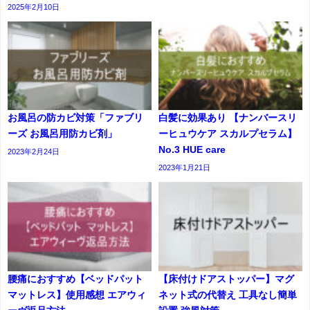
2025年2月10日
お風呂の防カビ対策「ファブリ
白髪に効果あり 【ナンバースリ
ーズ お風呂用防カビ剤」
ーヒュウケア スカルプセラム】
No.3 HUE care
2023年2月24日
2023年1月21日
腰痛におすすめ【ベッドパット
【床付けドアストッパー】マグ
マットレス】使用感想 エアウィ
ネット式の代替え 工具なし簡単