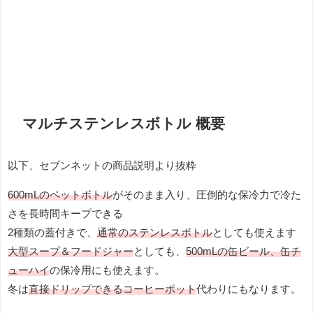
マルチステンレスボトル 概要
以下、セブンネットの商品説明より抜粋
600mLのペットボトル
がそのまま入り、圧倒的な保冷力で冷た
さを長時間キープできる
2種類の蓋付きで、
通常のステンレスボトル
としても使えます
大型スープ＆フードジャー
としても、
500mLの缶ビール、缶チ
ューハイ
の保冷用にも使えます。
冬は
直接ドリップできるコーヒーポット
代わりにもなります。