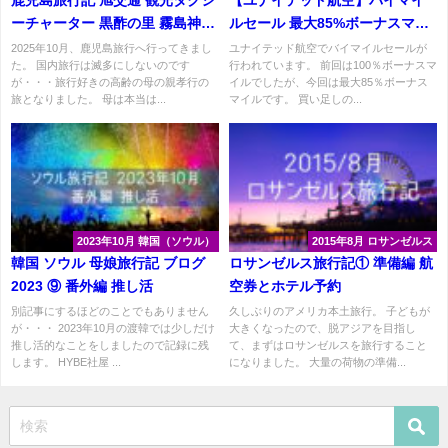
鹿児島旅行記 旭交通 観光タクシ
【ユナイテッド航空】バイマイ
ーチャーター 黒酢の里 霧島神社
ルセール 最大85%ボーナスマイ
嘉例川駅
ル
2025年10月、鹿児島旅行へ行ってきまし
ユナイテッド航空でバイマイルセールが
た。 国内旅行は滅多にしないのです
行われています。 前回は100％ボーナスマ
が・・・旅行好きの高齢の母の親孝行の
イルでしたが、今回は最大85％ボーナス
旅となりました。 母は本当は...
マイルです。 買い足しの...
2023年10月 韓国（ソウル）
2015年8月 ロサンゼルス
韓国 ソウル 母娘旅行記 ブログ
ロサンゼルス旅行記① 準備編 航
2023 ⑨ 番外編 推し活
空券とホテル予約
別記事にするほどのことでもありません
久しぶりのアメリカ本土旅行。 子どもが
が・・・ 2023年10月の渡韓では少しだけ
大きくなったので、脱アジアを目指し
推し活的なことをしましたので記録に残
て、まずはロサンゼルスを旅行すること
します。 HYBE社屋 ...
になりました。 大量の荷物の準備...