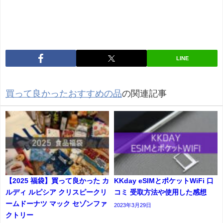
LINE
買って良かったおすすめの品
の関連記事
【2025 福袋】買って良かった カ
KKday eSIMとポケットWiFi 口
ルディ ルピシア クリスピークリ
コミ 受取方法や使用した感想
ームドーナツ マック セゾンファ
2023年3月29日
クトリー