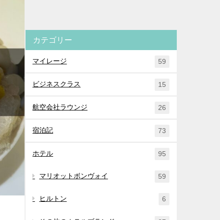
カテゴリー
マイレージ
59
ビジネスクラス
15
航空会社ラウンジ
26
宿泊記
73
ホテル
95
マリオットボンヴォイ
59
ヒルトン
6