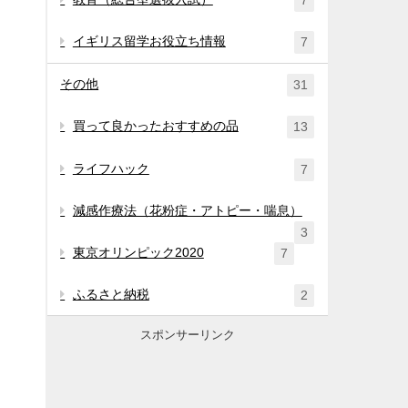
7
イギリス留学お役立ち情報
7
その他
31
買って良かったおすすめの品
13
ライフハック
7
減感作療法（花粉症・アトピー・喘息）
3
東京オリンピック2020
7
ふるさと納税
2
スポンサーリンク