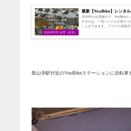
最新【YouBike】レン
2024年の台湾旅行で、YouBi
するのは、一見ハードルが高そうに
ことができます。 アプリの登録方
2024年5月 台湾（台北）
龍山寺駅付近のYouBikeステーションに自転