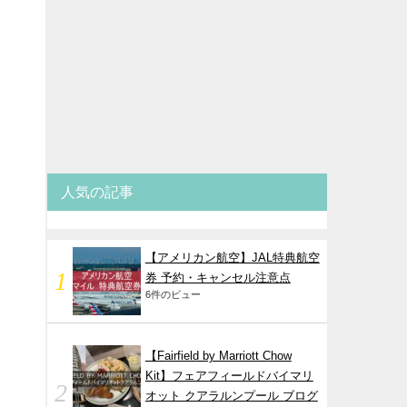
人気の記事
【アメリカン航空】JAL特典航空
券 予約・キャンセル注意点
6件のビュー
【Fairfield by Marriott Chow
Kit】フェアフィールドバイマリ
オット クアラルンプール ブログ