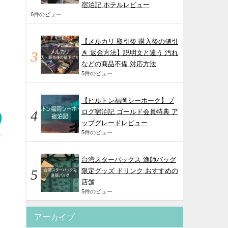
宿泊記 ホテルレビュー
6件のビュー
【メルカリ 取引後 購入後の値引
き 返金方法】説明文と違う 汚れ
などの商品不備 対応方法
5件のビュー
【ヒルトン福岡シーホーク】ブ
ログ宿泊記 ゴールド会員特典 ア
ップグレードレビュー
5件のビュー
台湾スターバックス 漁師バッグ
限定グッズ ドリンク おすすめの
店舗
5件のビュー
アーカイブ