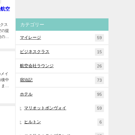
ル航空
カテゴリー
ンクス
後のチ
マイレージ
59
ビジネスクラス
15
航空会社ラウンジ
26
の後中
宿泊記
73
 まず
ホテル
95
マリオットボンヴォイ
59
ヒルトン
6