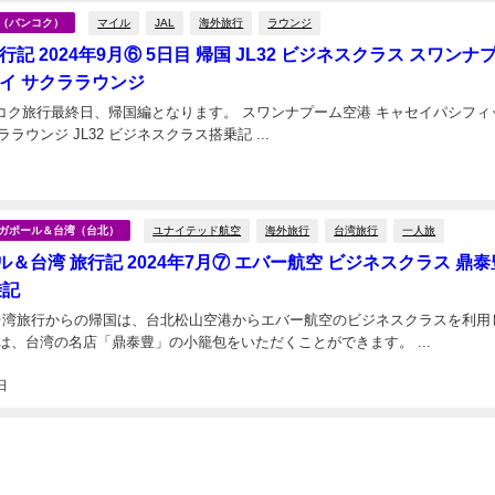
マイル
JAL
海外旅行
ラウンジ
タイ（バンコク）
行記 2024年9月⑥ 5日目 帰国 JL32 ビジネスクラス スワンナ
セイ サクララウンジ
終日、帰国編となります。 スワンナプーム空港 キャセイパシフィック
ラウンジ サクララウンジ JL32 ビジネスクラス搭乗記 ...
日
ユナイテッド航空
海外旅行
台湾旅行
一人旅
シンガポール＆台湾（台北）
＆台湾 旅行記 2024年7月⑦ エバー航空 ビジネスクラス 鼎泰
乗記
月、台湾旅行からの帰国は、台北松山空港からエバー航空のビジネスクラスを利用
した。 機内食は、台湾の名店「鼎泰豊」の小籠包をいただくことができます。 ...
日