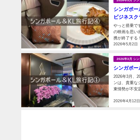
2026年3月 
シンガポール
ビジネスクラ
やっと搭乗で
の映画を思い出します（違） 今回の旅行計画
携が終了する
2026年5月2日
ャンス！！から
2026年3月 
シンガポール
2026年3月、
ンは、貴重な
東情勢が不安
2026年4月12