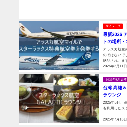
マイレージ
最新202
トの場所・
アラスカ航空
のではないでし
納品され、ま
2026年2月11
ング」において
2025年5月 
台湾 高雄＆桃
ラウンジ
2025年5
2025年7月10