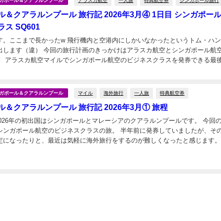
アラスカ航空
一人旅
特典航空券
シンガポール旅行
シンガポール＆クアラルンプール
＆クアラルンプール 旅行記 2026年3月④ 1日目 シンガポー
ス SQ601
す。ここまで長かったw 飛行機内と空港内にしかいなかったというトム・ハ
のきっかけはアラスカ航空とシンガポール航空の提
！ アラスカ航空マイルでシンガポール航空のビジネスクラスを発券できる最
始まりました～ そして、せっかく乗るなら...
マイル
海外旅行
一人旅
特典航空券
シンガポール＆クアラルンプール
＆クアラルンプール 旅行記 2026年3月① 旅程
2026年の初出国はシンガポールとマレーシアのクアラルンプールです。 今回のメイ
シンガポール航空のビジネスクラスの旅。 半年前に発券していましたが、そ
定になったりと、最近は気軽に海外旅行をするのが難しくなったと感じます。
は旅程編です。 ルート 今回は行きたい場...
日