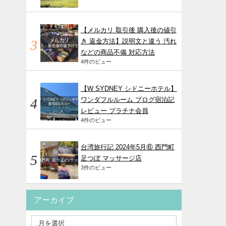
【メルカリ 取引後 購入後の値引
き 返金方法】説明文と違う 汚れ
などの商品不備 対応方法
4件のビュー
【W SYDNEY シドニーホテル】
ワンダフルルーム ブログ宿泊記
レビュー プラチナ会員
4件のビュー
台湾旅行記 2024年5月⑥ 西門町
足つぼ マッサージ店
3件のビュー
アーカイブ