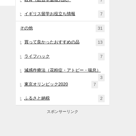
7
イギリス留学お役立ち情報
7
その他
31
買って良かったおすすめの品
13
ライフハック
7
減感作療法（花粉症・アトピー・喘息）
3
東京オリンピック2020
7
ふるさと納税
2
スポンサーリンク