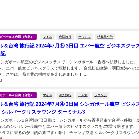
マイル
台湾旅行
ラウンジ
特典航空券
シンガポール＆台湾（台北）
＆台湾 旅行記 2024年7月⑤ 3日目 エバー航空 ビジネスクラ
乗記
、シンガポール航空のビジネスクラスで、シンガポール→香港へ移動しました。 最
ー航空ビジネスクラスで移動します。 台北松山空港→羽田空港へのエバー
航空ビジネスクラスでは、鼎泰豊の機内食を楽しみました！ ...
日
マイル
海外旅行
一人旅
ラウンジ
シンガポール＆台湾（台北）
＆台湾 旅行記 2024年7月④ 3日目 シンガポール航空 ビジネ
74 シルバークリスラウンジ ターミナル3
月のシンガポール＆台湾旅行3日目は、シンガポールから香港経由で台湾へ移動し
憧れのシンガポール航空とエバー航空のビジネスクラスを2本乗り継ぎます。 
が目的の旅です♪ 3日目 チャンギ空港 シルバークリスラウンジ
日
ネスクラス シンガポール→香港...