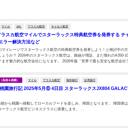
マイル
JAL
アラスカ航空
キャセイ航空
6 アラスカ航空マイルでスターラックス特典航空券を発券する チ
エラー解決方法など
のマイレージでスターラックス航空の特典航空券を発券しよう！と検討中の
ょうか？ 2026年のスターラックス航空は、路線が増設、また憧れのA350-10
すます魅力的な航空会社になります。 2026年版「世界で最も安全な航空会社
日
、世界の上位25社の中で第1...
マイル
アラスカ航空
海外旅行
台湾旅行
台湾（高雄＆桃園）
園旅行記 2025年5月⑥ 4日目 スターラックスJX804 GALACT
月、高雄から桃園へ移動してローカルフードを楽しみ、帰国となります。 帰国便
も利用したスターラックス航空ビジネスクラスに搭乗します。 ...
日