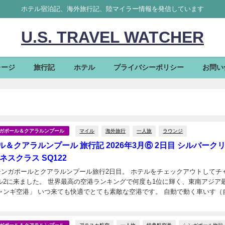
ホテル宿泊記、海外旅行記、陸マイラー情報を発信しています
U.S. TRAVEL WATCHER
レージ
旅行記
ホテル
プライバシーポリシー
お問い
マイル
海外旅行
一人旅
ラウンジ
シンガポール＆クアラルンプール
＆クアラルンプール 旅行記 2026年3月⑥ 2日目 シルバーク
ネスクラス SQ122
のシンガポールとクアラルンプール旅行2日目。 ホテルをチェックアウトしてチ
港ランキングで何度も1位に輝く、東南アジア最大の
ャンギ空港」 いつ来ても快適でとても素敵な空港です。 自動で動く車いす（
来感！！ 推しグループメンバー...