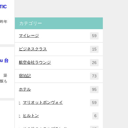
IC
は昨年
カテゴリー
マイレージ
59
ビジネスクラス
15
u 台
航空会社ラウンジ
26
。 築
宿泊記
73
ご飯も
ホテル
95
マリオットボンヴォイ
59
ヒルトン
6