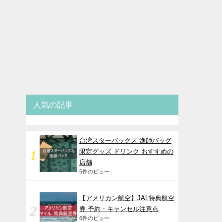
人気の記事
台湾スターバックス 漁師バッグ
限定グッズ ドリンク おすすめの
店舗
6件のビュー
【アメリカン航空】JAL特典航空
券 予約・キャンセル注意点
6件のビュー