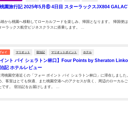
園旅行記 2025年5月⑥ 4日目 スターラックスJX804 GALACT
月、高雄から桃園へ移動してローカルフードを楽しみ、帰国となります。 帰国便
も利用したスターラックス航空ビジネスクラスに搭乗します。 ...
日
マリオット
宿泊記
マリオットポイント
ホテル
ヴォイ
ント バイ シェラトン林口】Four Points by Sheraton Linko
宿泊記 ホテルレビュー
、台湾桃園空港近くの「フォー ポイント バイ シェラトン林口」に滞在しました
め、客室はとても快適、また桃園空港へのアクセスが良く、周辺のローカル
とても良かったです。 宿泊記をお届けします。 ...