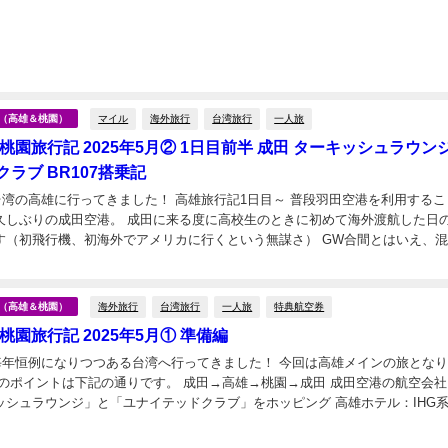
マイル
海外旅行
台湾旅行
一人旅
台湾（高雄＆桃園）
桃園旅行記 2025年5月② 1日目前半 成田 ターキッシュラウンジ
ラブ BR107搭乗記
の高雄に行ってきました！ 高雄旅行記1日目～ 普段羽田空港を利用することが
久しぶりの成田空港。 成田に来る度に高校生のときに初めて海外渡航した日
す（初飛行機、初海外でアメリカに行くという無謀さ） GW合間とはいえ、
前に成田に到着したところ、エバー航...
海外旅行
台湾旅行
一人旅
特典航空券
台湾（高雄＆桃園）
桃園旅行記 2025年5月① 準備編
月、毎年恒例になりつつある台湾へ行ってきました！ 今回は高雄メインの旅とな
ッシュラウンジ」と「ユナイテッドクラブ」をホッピング 高雄ホテル：IHG
雄」に2泊 桃園ホテル：「フォ...
日