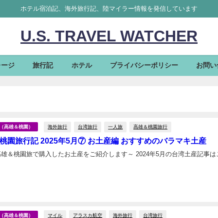
ホテル宿泊記、海外旅行記、陸マイラー情報を発信しています
U.S. TRAVEL WATCHER
レージ
旅行記
ホテル
プライバシーポリシー
お問い
海外旅行
台湾旅行
一人旅
高雄＆桃園旅行
台湾（高雄＆桃園）
桃園旅行記 2025年5月⑦ お土産編 おすすめのバラマキ土産
桃園旅で購入したお土産をご紹介します～ 2024年5月の台湾土産記事はこち
日
マイル
アラスカ航空
海外旅行
台湾旅行
台湾（高雄＆桃園）