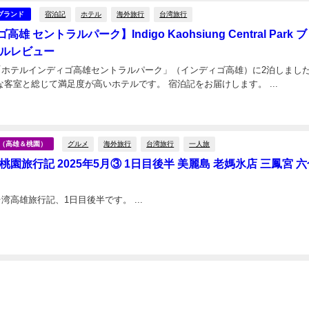
宿泊記
ホテル
海外旅行
台湾旅行
ブランド
雄 セントラルパーク】Indigo Kaohsiung Central Park 
テルレビュー
、「ホテルインディゴ高雄セントラルパーク」（インディゴ高雄）に2泊しました
地最高、快適な客室と総じて満足度が高いホテルです。 宿泊記をお届けします。 ...
日
グルメ
海外旅行
台湾旅行
一人旅
台湾（高雄＆桃園）
桃園旅行記 2025年5月③ 1日目後半 美麗島 老媽氷店 三鳳宮 
2025年5月、台湾高雄旅行記、1日目後半です。 ...