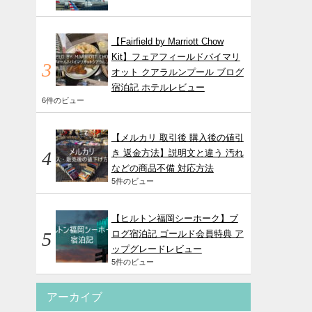
【Fairfield by Marriott Chow
Kit】フェアフィールドバイマリ
オット クアラルンプール ブログ
宿泊記 ホテルレビュー
6件のビュー
【メルカリ 取引後 購入後の値引
き 返金方法】説明文と違う 汚れ
などの商品不備 対応方法
5件のビュー
【ヒルトン福岡シーホーク】ブ
ログ宿泊記 ゴールド会員特典 ア
ップグレードレビュー
5件のビュー
アーカイブ