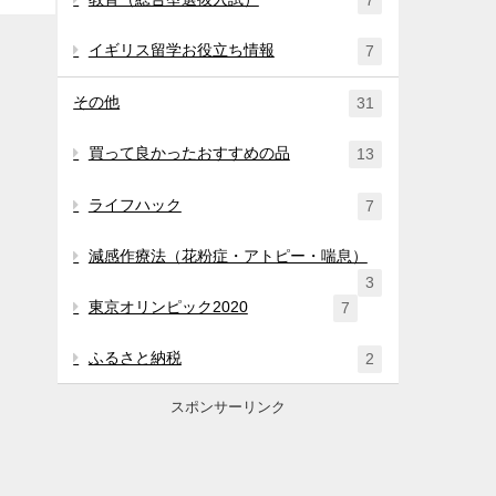
7
イギリス留学お役立ち情報
7
その他
31
買って良かったおすすめの品
13
ライフハック
7
減感作療法（花粉症・アトピー・喘息）
3
東京オリンピック2020
7
ふるさと納税
2
スポンサーリンク