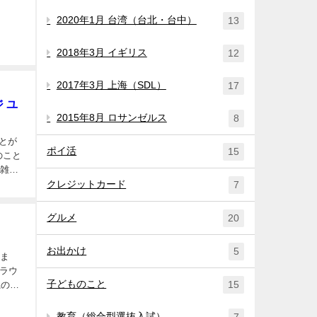
2020年1月 台湾（台北・台中）
13
2018年3月 イギリス
12
2017年3月 上海（SDL）
17
 ユ
2015年8月 ロサンゼルス
8
ポイ活
15
のこと
混雑を
クレジットカード
7
グルメ
20
お出かけ
5
りま
子どものこと
15
系の
教育（総合型選抜入試）