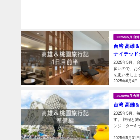
2025年5月 
台湾 高雄＆
ナイテッドク
2025年5月、台湾
多いので、お
を思い出しま
2025年6月4日
想定して3時間
2025年5月 
台湾 高雄＆
2025年5
す。 旅程と旅のポイントは下記の通りです。 成田→高雄→桃園→成田 成田空港の航空会社ラウ
ンジ「ターキ
「Indigo高
2025年5月31