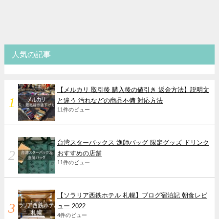
人気の記事
【メルカリ 取引後 購入後の値引き 返金方法】説明文
と違う 汚れなどの商品不備 対応方法
11件のビュー
台湾スターバックス 漁師バッグ 限定グッズ ドリンク
おすすめの店舗
11件のビュー
【ソラリア西鉄ホテル 札幌】ブログ宿泊記 朝食レビ
ュー 2022
4件のビュー