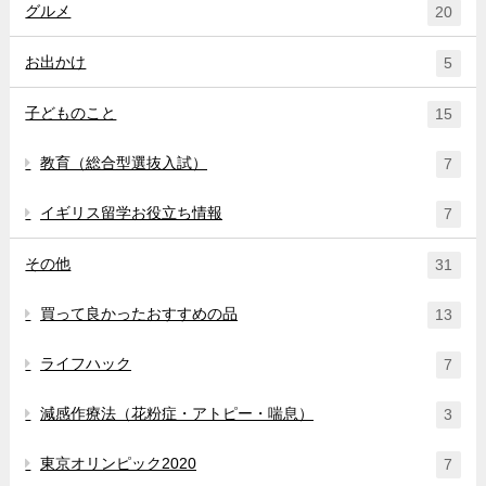
グルメ
20
お出かけ
5
子どものこと
15
教育（総合型選抜入試）
7
イギリス留学お役立ち情報
7
その他
31
買って良かったおすすめの品
13
ライフハック
7
減感作療法（花粉症・アトピー・喘息）
3
東京オリンピック2020
7