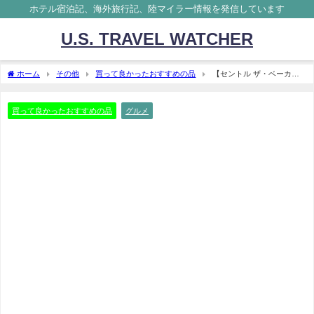
ホテル宿泊記、海外旅行記、陸マイラー情報を発信しています
U.S. TRAVEL WATCHER
ホーム
その他
買って良かったおすすめの品
【セントル ザ・ベーカリ
ー青山店】CENTRE THE BAKERY 並ばずに買える極上食パン
買って良かったおすすめの品
グルメ