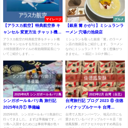
マイレージ
グルメ
【アラスカ航空】特典航空券 キ
【銀座 篝 かがり】ミシュランラ
ャンセル 変更方法 チャット機能
ーメン 穴場の池袋店
の使い方
アラスカ航空の特典航空券をチャット機
ミシュランを取った銀座「篝」のラーメ
能でキャンセルする方法とコロナウイル
ン店の池袋店をご紹介します。 ラーメン
ス特別措置のマイルの有効期限延長につ
なのにミシュラン？？？ 全く想像がつ
いてご紹介します。...
きません。 ＜追記＞コロナ禍に...
2025年8月 シンガポール＆バリ島
2023年2月 台湾（台北）
シンガポール＆バリ島 旅行記
台湾旅行記 ブログ 2023 ⑥ 佳徳
2025年8月① 準備編
パイナップルケーキ 台湾
ChiaTe 鳳梨酥
2025年8月、シンガポール＆バリ島旅行に
台湾で人気ナンバーワン、地元の方にも
行ってきました。 まずは準備編です。 バ
愛されているパイナップルケーキ店「佳
リ島へ入国するためには事前準備が色々
徳鳳梨酥」のアクセスやおすすめ商品を