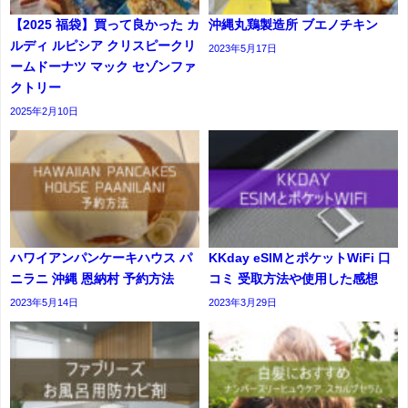
【2025 福袋】買って良かった カ
沖縄丸鶏製造所 ブエノチキン
ルディ ルピシア クリスピークリ
2023年5月17日
ームドーナツ マック セゾンファ
クトリー
2025年2月10日
ハワイアンパンケーキハウス パ
KKday eSIMとポケットWiFi 口
ニラニ 沖縄 恩納村 予約方法
コミ 受取方法や使用した感想
2023年5月14日
2023年3月29日