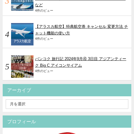
など
4件のビュー
【アラスカ航空】特典航空券 キャンセル 変更方法 チ
ャット機能の使い方
4件のビュー
バンコク 旅行記 2024年9月④ 3日目 アジアンティー
ク Big C アイコンサイアム
4件のビュー
アーカイブ
プロフィール