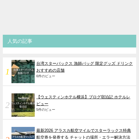
人気の記事
台湾スターバックス 漁師バッグ 限定グッズ ドリンク
おすすめの店舗
6件のビュー
【ウェスティンホテル横浜】ブログ宿泊記 ホテルレ
ビュー
5件のビュー
最新2026 アラスカ航空マイルでスターラックス特典
航空券を発券する チャットの場所・エラー解決方法