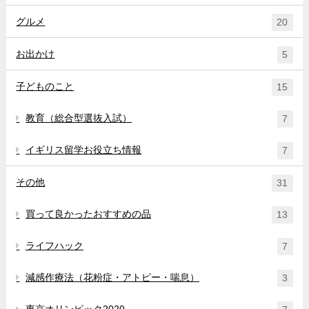
グルメ
20
お出かけ
5
子どものこと
15
教育（総合型選抜入試）
7
イギリス留学お役立ち情報
7
その他
31
買って良かったおすすめの品
13
ライフハック
7
減感作療法（花粉症・アトピー・喘息）
3
東京オリンピック2020