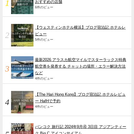
おすすめの店舗
6件のビュー
【ウェスティンホテル横浜】ブログ宿泊記 ホテルレ
ビュー
5件のビュー
最新2026 アラスカ航空マイルでスターラックス特典
航空券を発券する チャットの場所・エラー解決方法
など
4件のビュー
【The Hari Hong Kong】ブログ宿泊記 ホテルレビュ
ー HafHで予約
4件のビュー
バンコク 旅行記 2024年9月④ 3日目 アジアンティー
ク Big C アイコンサイアム