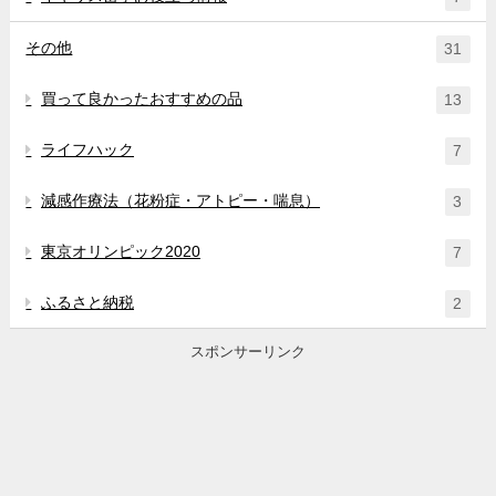
その他
31
買って良かったおすすめの品
13
ライフハック
7
減感作療法（花粉症・アトピー・喘息）
3
東京オリンピック2020
7
ふるさと納税
2
スポンサーリンク