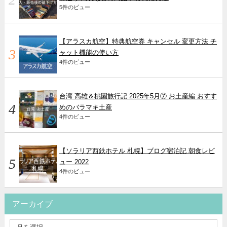
5件のビュー
【アラスカ航空】特典航空券 キャンセル 変更方法 チ
ャット機能の使い方
4件のビュー
台湾 高雄＆桃園旅行記 2025年5月⑦ お土産編 おすす
めのバラマキ土産
4件のビュー
【ソラリア西鉄ホテル 札幌】ブログ宿泊記 朝食レビ
ュー 2022
4件のビュー
アーカイブ