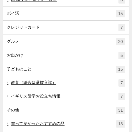
ポイ活
15
クレジットカード
7
グルメ
20
お出かけ
5
子どものこと
15
教育（総合型選抜入試）
7
イギリス留学お役立ち情報
7
その他
31
買って良かったおすすめの品
13