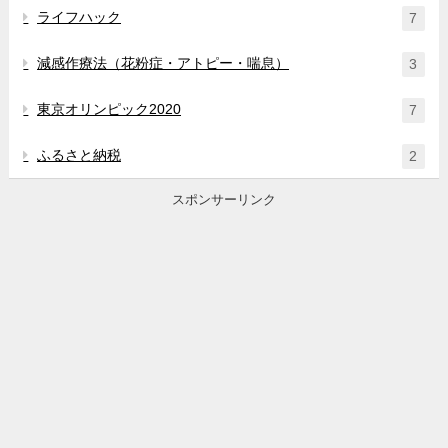
ライフハック
7
減感作療法（花粉症・アトピー・喘息）
3
東京オリンピック2020
7
ふるさと納税
2
スポンサーリンク