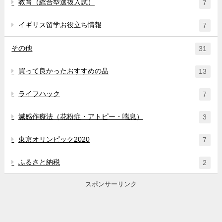
教育（総合型選抜入試）
7
イギリス留学お役立ち情報
7
その他
31
買って良かったおすすめの品
13
ライフハック
7
減感作療法（花粉症・アトピー・喘息）
3
東京オリンピック2020
7
ふるさと納税
2
スポンサーリンク