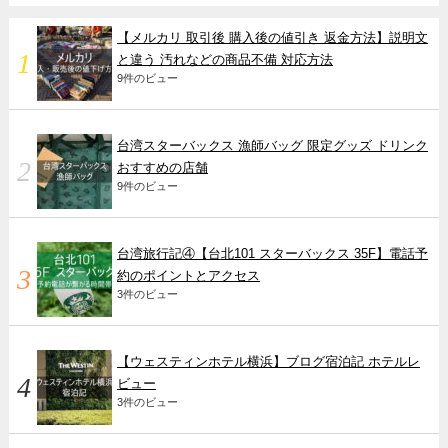
【メルカリ 取引後 購入後の値引き 返金方法】説明文
と違う 汚れなどの商品不備 対応方法
9件のビュー
台湾スターバックス 漁師バッグ 限定グッズ ドリンク
おすすめの店舗
9件のビュー
台湾旅行記④【台北101 スターバックス 35F】電話予
約のポイントとアクセス
3件のビュー
【ウェスティンホテル横浜】ブログ宿泊記 ホテルレ
ビュー
3件のビュー