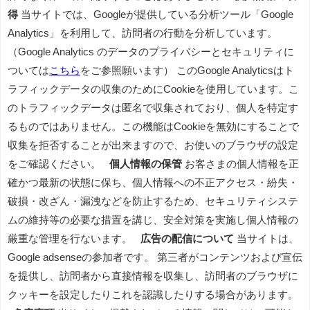
得
当サイトでは、Googleが提供している分析ツール「Google
Analytics」を利用して、訪問者の行動を分析しています。
（Google Analytics のデータのプライバシーとセキュリティに
ついては
こちら
をご参照願います） このGoogle Analyticsはト
ラフィックデータの収集のためにCookieを使用しています。こ
のトラフィックデータは匿名で収集されており、個人を特定す
るものではありません。この機能はCookieを無効にすることで
収集を拒否することが出来ますので、お使いのブラウザの設定
をご確認ください。
個人情報の保管
お客さまの個人情報を正
確かつ最新の状態に保ち、個人情報への不正アクセス・紛失・
破損・改ざん・漏洩などを防止するため、セキュリティシステ
ムの維持等の必要な措置を講じ、安全対策を実施し個人情報の
厳重な管理を行ないます。
広告の配信について
当サイトは、
Google adsenseの参加者です。 第三者がコンテンツおよび宣伝
を提供し、訪問者から直接情報を収集し、訪問者のブラウザに
クッキーを設定したりこれを認識したりする場合があります。