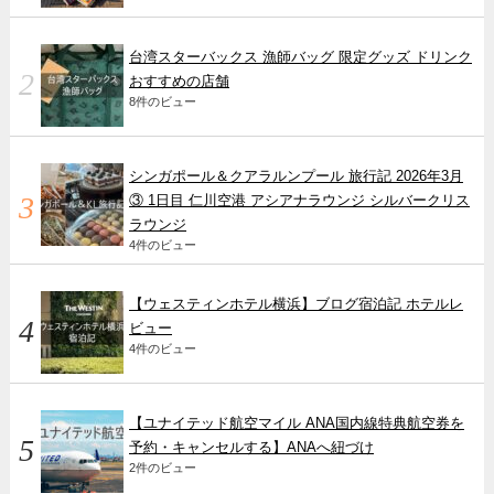
台湾スターバックス 漁師バッグ 限定グッズ ドリンク
おすすめの店舗
8件のビュー
シンガポール＆クアラルンプール 旅行記 2026年3月
③ 1日目 仁川空港 アシアナラウンジ シルバークリス
ラウンジ
4件のビュー
【ウェスティンホテル横浜】ブログ宿泊記 ホテルレ
ビュー
4件のビュー
【ユナイテッド航空マイル ANA国内線特典航空券を
予約・キャンセルする】ANAへ紐づけ
2件のビュー