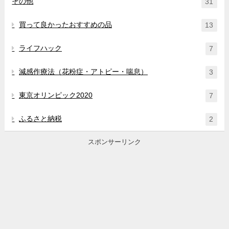
その他
31
買って良かったおすすめの品
13
ライフハック
7
減感作療法（花粉症・アトピー・喘息）
3
東京オリンピック2020
7
ふるさと納税
2
スポンサーリンク